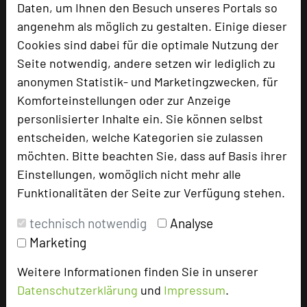
Daten, um Ihnen den Besuch unseres Portals so
angenehm als möglich zu gestalten. Einige dieser
Cookies sind dabei für die optimale Nutzung der
Schloss Benkhausen
Seite notwendig, andere setzen wir lediglich zu
Schlossallee 1
anonymen Statistik- und Marketingzwecken, für
32339 Espelkamp
Komforteinstellungen oder zur Anzeige
personlisierter Inhalte ein. Sie können selbst
+49 5743 93182-10
phone
entscheiden, welche Kategorien sie zulassen
Email
mail
möchten. Bitte beachten Sie, dass auf Basis ihrer
Homepage
language
Einstellungen, womöglich nicht mehr alle
Funktionalitäten der Seite zur Verfügung stehen.
add_circle
zur Tagungsanfrage hinzufügen
technisch notwendig
Analyse
Marketing
Hotel bewerten
Weitere Informationen finden Sie in unserer
Datenschutzerklärung
und
Impressum
.