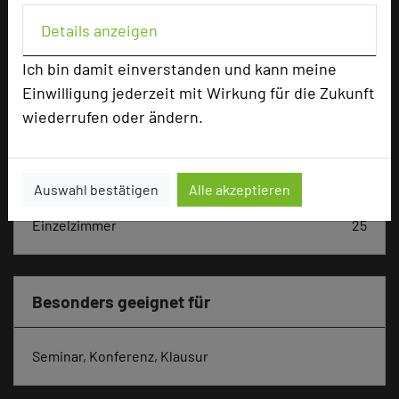
Hoteldaten
Details anzeigen
Max. Tagungskapazität (Personen)
Ich bin damit einverstanden und kann meine
U-Form
42
Einwilligung jederzeit mit Wirkung für die Zukunft
Parlamentarisch
70
wiederrufen oder ändern.
Reihenbestuhlung
120
Tagungsräume
13
Zimmer
38
Auswahl bestätigen
Alle akzeptieren
Doppelzimmer
13
Einzelzimmer
25
Besonders geeignet für
Seminar, Konferenz, Klausur