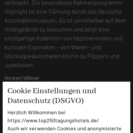
verbracht. Ein besonderes Rahmenprogramm-
Highlight ist eine Führung durch das Deutsche
Automatenmuseum: Es ist unmittelbar auf dem
Hotelgelände zu besuchen und zeigt eine
einzigartige Kollektion von faszinierenden und
kuriosen Exponaten – von Waren- und
Glücksspielautomaten bis hin zu Flippern und
Jukeboxen.
Norbert Völkner
Cookie Einstellungen und
Datenschutz (DSGVO)
Herzlich Willkommen bei
https://www.top250tagungshotels.de/
Auch wir verwenden Cookies und anonymisierte