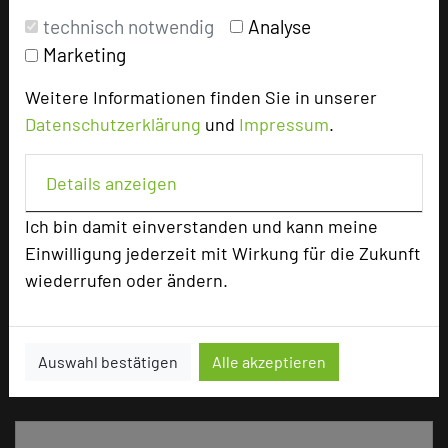
Tagungsräume
13
technisch notwendig
Analyse
Marketing
Zimmer
38
Doppelzimmer
13
Weitere Informationen finden Sie in unserer
Einzelzimmer
25
Datenschutzerklärung
und
Impressum
.
Details anzeigen
Besonders geeignet für
Ich bin damit einverstanden und kann meine
Seminar, Konferenz, Klausur
Einwilligung jederzeit mit Wirkung für die Zukunft
wiederrufen oder ändern.
423 Seiten dieses Hotels wurden in den vergangenen
Auswahl bestätigen
Alle akzeptieren
30 Tagen auf diesem Portal aufgerufen.