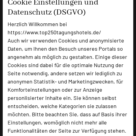
Cookie Einstellungen und
Datenschutz (DSGVO)
+49 5743 93182-10
phone
Email
mail
Herzlich Willkommen bei
Homepage
language
https://www.top250tagungshotels.de/
Auch wir verwenden Cookies und anonymisierte
Daten, um Ihnen den Besuch unseres Portals so
add_circle
zur Tagungsanfrage hinzufügen
angenehm als möglich zu gestalten. Einige dieser
Cookies sind dabei für die optimale Nutzung der
Hotel bewerten
Seite notwendig, andere setzen wir lediglich zu
anonymen Statistik- und Marketingzwecken, für
Komforteinstellungen oder zur Anzeige
Hoteldaten
personlisierter Inhalte ein. Sie können selbst
entscheiden, welche Kategorien sie zulassen
Max. Tagungskapazität (Personen)
möchten. Bitte beachten Sie, dass auf Basis ihrer
U-Form
42
Einstellungen, womöglich nicht mehr alle
Parlamentarisch
70
Funktionalitäten der Seite zur Verfügung stehen.
Reihenbestuhlung
120