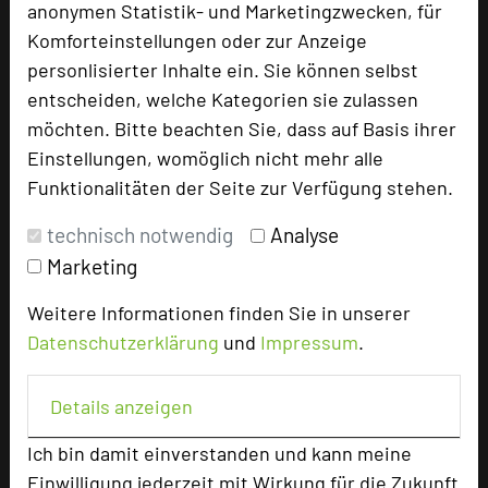
anonymen Statistik- und Marketingzwecken, für
Familiensuite
1
Komforteinstellungen oder zur Anzeige
personlisierter Inhalte ein. Sie können selbst
entscheiden, welche Kategorien sie zulassen
Besonders geeignet für
möchten. Bitte beachten Sie, dass auf Basis ihrer
Einstellungen, womöglich nicht mehr alle
Seminar, Konferenz, Klausur, Kreativprozesse
Funktionalitäten der Seite zur Verfügung stehen.
technisch notwendig
Analyse
Marketing
260 Seiten dieses Hotels wurden in den
vergangenen 30 Tagen auf diesem Portal
Weitere Informationen finden Sie in unserer
aufgerufen.
Datenschutzerklärung
und
Impressum
.
Details anzeigen
Impressum zum Hotel
Ich bin damit einverstanden und kann meine
Für die Verwendung der Bilder haben die jeweiligen
Einwilligung jederzeit mit Wirkung für die Zukunft
Hotels die Nutzungsrechte für dieses Portal eingeräumt