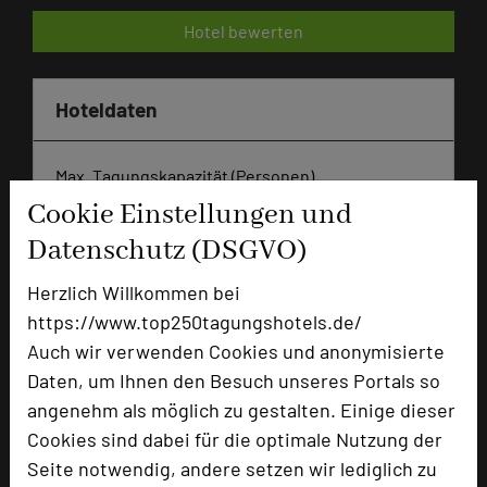
Hotel bewerten
Hoteldaten
Max. Tagungskapazität (Personen)
U-Form
45
Cookie Einstellungen und
Parlamentarisch
75
Datenschutz (DSGVO)
Reihenbestuhlung
150
Tagungsräume
10
Herzlich Willkommen bei
https://www.top250tagungshotels.de/
Ausstellungsfläche
400 qm
Auch wir verwenden Cookies und anonymisierte
Zimmer
52
Daten, um Ihnen den Besuch unseres Portals so
Doppelzimmer
44
angenehm als möglich zu gestalten. Einige dieser
Einzelzimmer
2
Cookies sind dabei für die optimale Nutzung der
Suite
1
Seite notwendig, andere setzen wir lediglich zu
Maisonettes
4