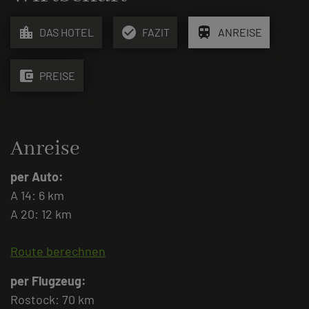
location_city
check_circle
train
DAS HOTEL
FAZIT
ANREISE
account_balance_wallet
PREISE
Anreise
per Auto:
A 14: 6 km
A 20: 12 km
Route berechnen
per Flugzeug:
Rostock: 70 km