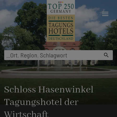
menu
...
Ort
,
Region
,
Schlagwort
search
Schloss Hasenwinkel
Tagungshotel der
Wirtschaft