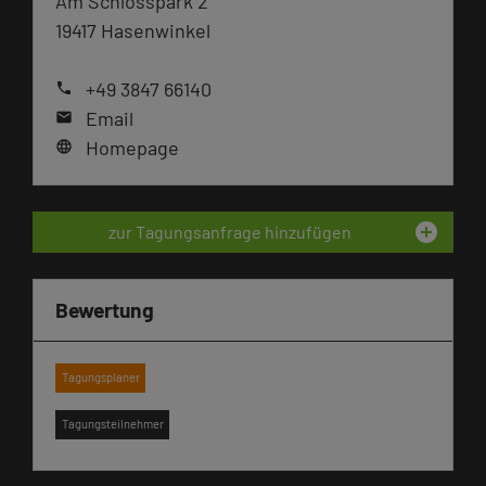
Am Schlosspark 2
19417 Hasenwinkel
+49 3847 66140
phone
Email
mail
Homepage
language
add_circle
zur Tagungsanfrage hinzufügen
Bewertung
Tagungsplaner
Tagungsteilnehmer