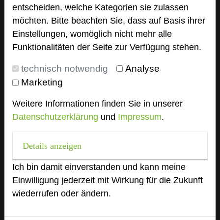
Homepage
language
entscheiden, welche Kategorien sie zulassen
möchten. Bitte beachten Sie, dass auf Basis ihrer
Einstellungen, womöglich nicht mehr alle
add_circle
zur Tagungsanfrage hinzufügen
Funktionalitäten der Seite zur Verfügung stehen.
technisch notwendig
Analyse
Bewertung
Marketing
Weitere Informationen finden Sie in unserer
Tagungsplaner
Datenschutzerklärung
und
Impressum
.
Tagungsteilnehmer
Details anzeigen
Ich bin damit einverstanden und kann meine
Hotel bewerten
Einwilligung jederzeit mit Wirkung für die Zukunft
wiederrufen oder ändern.
Hoteldaten