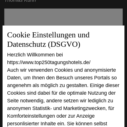
Cookie Einstellungen und
Datenschutz (DSGVO)
Herzlich Willkommen bei
https://www.top250tagungshotels.de/
Auch wir verwenden Cookies und anonymisierte
Schloss Hasenwinkel Tagungshotel der
Daten, um Ihnen den Besuch unseres Portals so
Wirtschaft
angenehm als möglich zu gestalten. Einige dieser
Am Schlosspark 2
Cookies sind dabei für die optimale Nutzung der
19417 Hasenwinkel
Seite notwendig, andere setzen wir lediglich zu
anonymen Statistik- und Marketingzwecken, für
+49 3847 66140
phone
Komforteinstellungen oder zur Anzeige
Email
mail
personlisierter Inhalte ein. Sie können selbst