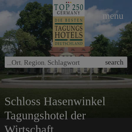
menu
...
,
,
search
Ort
Region
Schlagwort
Schloss Hasenwinkel
Tagungshotel der
Wirtschaft