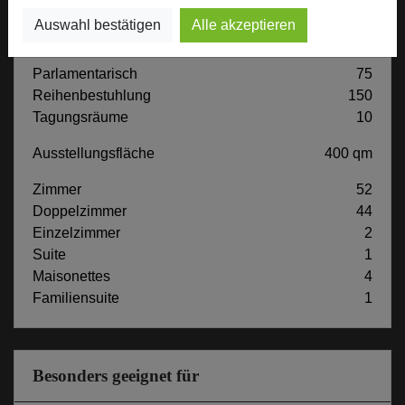
Auswahl bestätigen
Alle akzeptieren
Max. Tagungskapazität (Personen)
U-Form
45
Parlamentarisch
75
Reihenbestuhlung
150
Tagungsräume
10
Ausstellungsfläche
400 qm
Zimmer
52
Doppelzimmer
44
Einzelzimmer
2
Suite
1
Maisonettes
4
Familiensuite
1
Besonders geeignet für