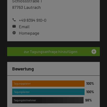
Schlossstraße 1
87763 Lautrach
+49 8394 910-0
phone
Email
mail
Homepage
language
add_circle
zur Tagungsanfrage hinzufügen
Bewertung
Tagungsplaner
Tagungsleiter
Tagungsteilnehmer