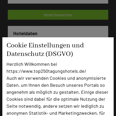
Hotel bewerten
Hoteldaten
Cookie Einstellungen und
Max. Tagungskapazität (Personen)
Datenschutz (DSGVO)
U-Form
32
Parlamentarisch
46
Herzlich Willkommen bei
Reihenbestuhlung
70
https://www.top250tagungshotels.de/
Tagungsräume
14
Auch wir verwenden Cookies und anonymisierte
Ausstellungsfläche
200 qm
Daten, um Ihnen den Besuch unseres Portals so
angenehm als möglich zu gestalten. Einige dieser
Zimmer
80
Cookies sind dabei für die optimale Nutzung der
Doppelzimmer
55
Seite notwendig, andere setzen wir lediglich zu
Einzelzimmer
25
anonymen Statistik- und Marketingzwecken, für