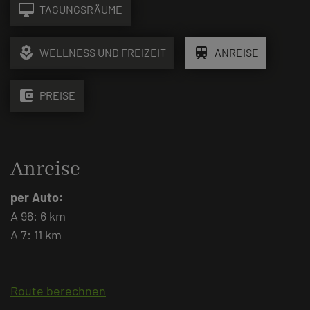
desktop_mac
TAGUNGSRÄUME
local_florist
train
WELLNESS UND FREIZEIT
ANREISE
account_balance_wallet
PREISE
Anreise
per Auto:
A 96: 6 km
A 7: 11 km
Route berechnen