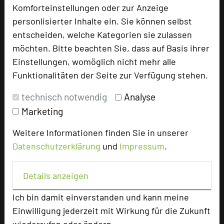
Komforteinstellungen oder zur Anzeige
personlisierter Inhalte ein. Sie können selbst
Besonders geeignet für
entscheiden, welche Kategorien sie zulassen
möchten. Bitte beachten Sie, dass auf Basis ihrer
Seminar, Konferenz, Klausur, Event
Einstellungen, womöglich nicht mehr alle
Funktionalitäten der Seite zur Verfügung stehen.
technisch notwendig
Analyse
472 Seiten dieses Hotels wurden in den
Marketing
vergangenen 30 Tagen auf diesem Portal
aufgerufen.
Weitere Informationen finden Sie in unserer
Datenschutzerklärung
und
Impressum
.
Impressum zum Hotel
Details anzeigen
Für die Verwendung der Bilder haben die jeweiligen
Ich bin damit einverstanden und kann meine
Hotels die Nutzungsrechte für dieses Portal eingeräumt
Einwilligung jederzeit mit Wirkung für die Zukunft
und sind dafür verantwortlich.
wiederrufen oder ändern.