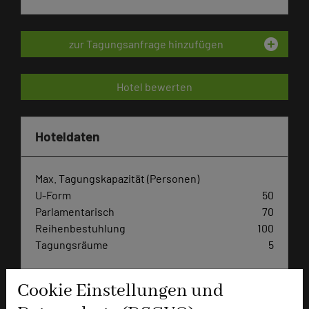
add_circle
zur Tagungsanfrage hinzufügen
Hotel bewerten
Hoteldaten
Max. Tagungskapazität (Personen)
U-Form
50
Parlamentarisch
70
Reihenbestuhlung
100
Tagungsräume
5
Ausstellungsfläche
420 qm
Cookie Einstellungen und
Zimmer
54