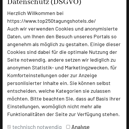
Datenschutz (DSGVO)
Doppelzimmer
54
Herzlich Willkommen bei
https://www.top250tagungshotels.de/
Besonders geeignet für
Auch wir verwenden Cookies und anonymisierte
Daten, um Ihnen den Besuch unseres Portals so
angenehm als möglich zu gestalten. Einige dieser
Seminar, Konferenz, Klausur, Event
Cookies sind dabei für die optimale Nutzung der
Seite notwendig, andere setzen wir lediglich zu
anonymen Statistik- und Marketingzwecken, für
1189 Seiten dieses Hotels wurden in den
Komforteinstellungen oder zur Anzeige
vergangenen 30 Tagen auf diesem Portal
personlisierter Inhalte ein. Sie können selbst
aufgerufen.
entscheiden, welche Kategorien sie zulassen
möchten. Bitte beachten Sie, dass auf Basis ihrer
Einstellungen, womöglich nicht mehr alle
Impressum zum Hotel
Funktionalitäten der Seite zur Verfügung stehen.
Für die Verwendung der Bilder haben die jeweiligen
technisch notwendig
Analyse