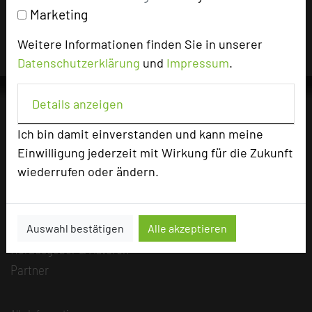
Hotels die Nutzungsrechte für dieses Portal eingeräumt
Marketing
und sind dafür verantwortlich.
Weitere Informationen finden Sie in unserer
Datenschutzerklärung
und
Impressum
.
Details anzeigen
Ich bin damit einverstanden und kann meine
Die Idee
Einwilligung jederzeit mit Wirkung für die Zukunft
Über uns
wiederrufen oder ändern.
Mission
Kategorie
Team
Auswahl bestätigen
Alle akzeptieren
Herausgeber & Autoren
Partner