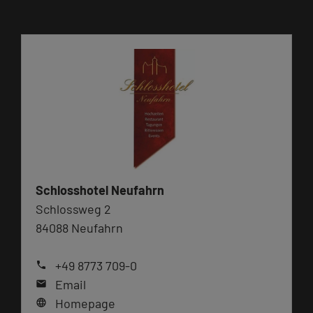
Schlosshotel Neufahrn
Schlossweg 2
84088 Neufahrn
+49 8773 709-0
phone
Email
mail
Homepage
language