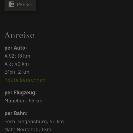
account_balance_wallet
PREISE
Anreise
per Auto:
A 92: 18 km
A 3: 40 km
B15n: 2 km
Route berechnen
per Flugzeug:
München: 55 km
per Bahn:
Fern: Regensburg, 40 km
Nah: Neufahrn, 1 km