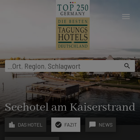
menu
...
Ort
,
Region
,
Schlagwort
search
Seehotel am Kaiserstrand
location_city
check_circle
chat_bubble
DAS HOTEL
FAZIT
NEWS