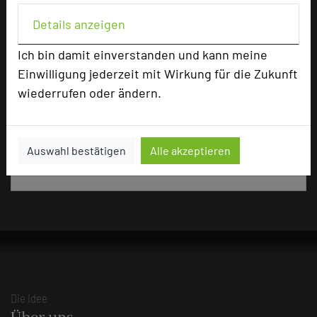
Details anzeigen
365 Seiten dieses Hotels wurden in den vergangenen
30 Tagen auf diesem Portal aufgerufen.
Ich bin damit einverstanden und kann meine
Einwilligung jederzeit mit Wirkung für die Zukunft
wiederrufen oder ändern.
Impressum zum Hotel
Für die Verwendung der Bilder haben die jeweiligen Hotels die
Auswahl bestätigen
Alle akzeptieren
Nutzungsrechte für dieses Portal eingeräumt und sind dafür
verantwortlich.
Die Idee