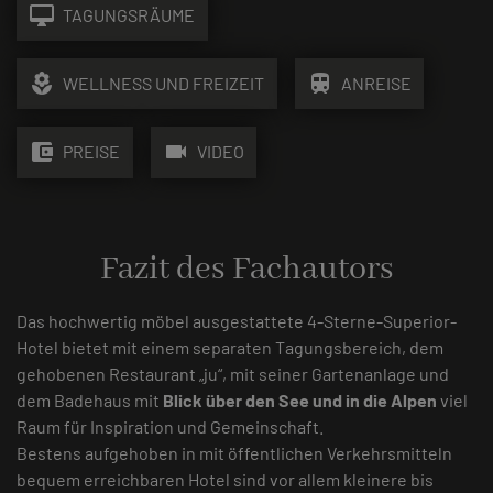
desktop_mac
TAGUNGSRÄUME
local_florist
train
WELLNESS UND FREIZEIT
ANREISE
account_balance_wallet
videocam
PREISE
VIDEO
Fazit des Fachautors
Das hochwertig möbel ausgestattete 4-Sterne-Superior-
Hotel bietet mit einem separaten Tagungsbereich, dem
gehobenen Restaurant „ju“, mit seiner Gartenanlage und
dem Badehaus mit
Blick über den See und in die Alpen
viel
Raum für Inspiration und Gemeinschaft.
Bestens aufgehoben in mit öffentlichen Verkehrsmitteln
bequem erreichbaren Hotel sind vor allem kleinere bis