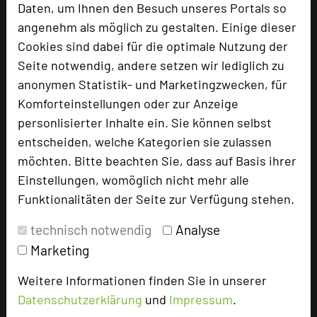
Max. Tagungskapazität (Personen)
Daten, um Ihnen den Besuch unseres Portals so
U-Form
48
angenehm als möglich zu gestalten. Einige dieser
Parlamentarisch
60
Cookies sind dabei für die optimale Nutzung der
Reihenbestuhlung
90
Seite notwendig, andere setzen wir lediglich zu
Tagungsräume
6
anonymen Statistik- und Marketingzwecken, für
Ausstellungsfläche
100 qm
Komforteinstellungen oder zur Anzeige
personlisierter Inhalte ein. Sie können selbst
Zimmer
102
entscheiden, welche Kategorien sie zulassen
Doppelzimmer
83
möchten. Bitte beachten Sie, dass auf Basis ihrer
Suiten
1
Juniorsuiten
18
Einstellungen, womöglich nicht mehr alle
Funktionalitäten der Seite zur Verfügung stehen.
technisch notwendig
Analyse
Besonders geeignet für
Marketing
Weitere Informationen finden Sie in unserer
Seminar, Event
Datenschutzerklärung
und
Impressum
.