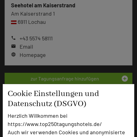
Seehotel am Kaiserstrand
Am Kaiserstrand 1
6911 Lochau
+43 5574 58111
phone
Email
mail
Homepage
language
add_circle
zur Tagungsanfrage hinzufügen
Cookie Einstellungen und
Hotel bewerten
Datenschutz (DSGVO)
Herzlich Willkommen bei
Hoteldaten
https://www.top250tagungshotels.de/
Auch wir verwenden Cookies und anonymisierte