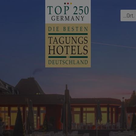
...
Ort
,