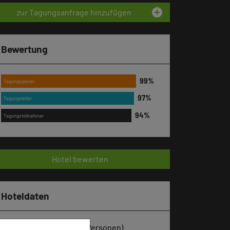
add_circle
zur Tagungsanfrage hinzufügen
Bewertung
Tagungsplaner
Tagungsleiter
Tagungsteilnehmer
Hotel bewerten
Hoteldaten
Max. Tagungskapazität (Personen)