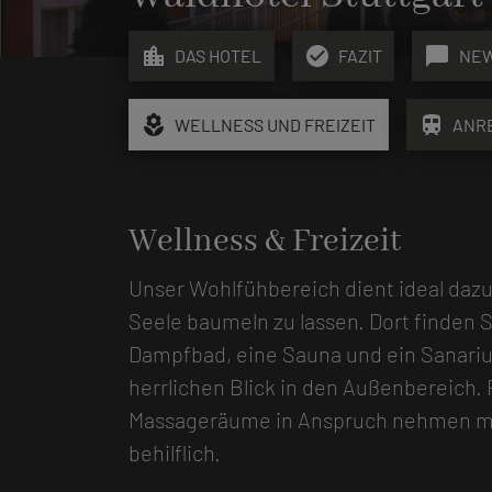
location_city
check_circle
chat_bubble
DAS HOTEL
FAZIT
NE
local_florist
train
WELLNESS UND FREIZEIT
ANR
Wellness & Freizeit
Unser Wohlfühbereich dient ideal daz
Seele baumeln zu lassen. Dort finden S
Dampfbad, eine Sauna und ein Sanari
herrlichen Blick in den Außenbereich. 
Massageräume in Anspruch nehmen möc
behilflich.