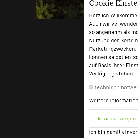
Cookie Einst
star
star
Herzlich Willkomme
o: Waldhotel Stuttgart
Auch wir verwenden
so angenehm als mög
Nutzung der Seite n
Marketingzwecken, f
können selbst entsc
auf Basis ihrer Eins
Verfügung stehen.
technisch notwe
Weitere Information
Details anzeigen
Ich bin damit einve