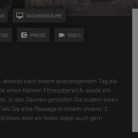
desktop_mac
WS
TAGUNGSRÄUME
account_balance_wallet
videocam
EISE
PREISE
VIDEO
u, abends nach einem anstrengenden Tag die
ie einen kleinen Fitnessbereich, sowie ein
um. In den Saunen genießen Sie zudem einen
Falls Sie eine Massage in einem unserer 2
hten, sind wir Ihnen dabei auch gern