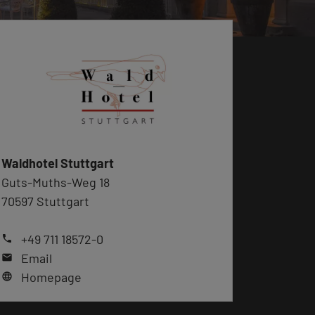
Waldhotel Stuttgart
Guts-Muths-Weg 18
70597 Stuttgart
+49 711 18572-0
phone
Email
mail
Homepage
language