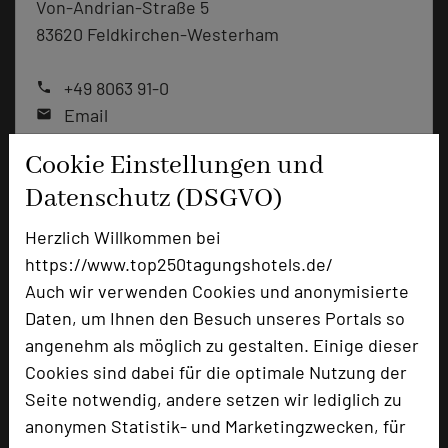
Von-Andrian-Straße 5
83620 Feldkirchen-Westerham
+49 8063 91-0
phone
Email
mail
Homepage
language
Cookie Einstellungen und
Datenschutz (DSGVO)
add_circle
zur Tagungsanfrage hinzufügen
Herzlich Willkommen bei
https://www.top250tagungshotels.de/
Bewertung
Auch wir verwenden Cookies und anonymisierte
Daten, um Ihnen den Besuch unseres Portals so
angenehm als möglich zu gestalten. Einige dieser
Tagungsplaner
Cookies sind dabei für die optimale Nutzung der
Tagungsleiter
Seite notwendig, andere setzen wir lediglich zu
anonymen Statistik- und Marketingzwecken, für
Tagungsteilnehmer