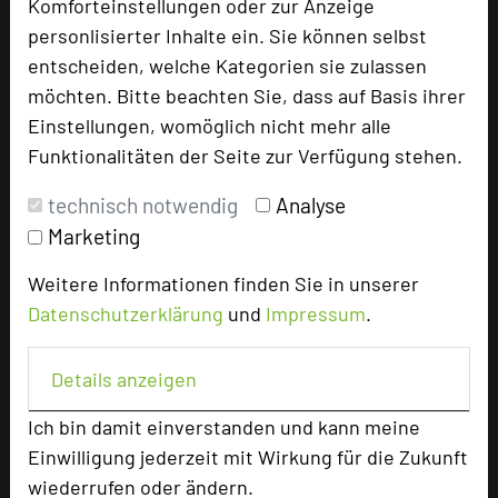
Komforteinstellungen oder zur Anzeige
personlisierter Inhalte ein. Sie können selbst
entscheiden, welche Kategorien sie zulassen
Hotel bewerten
möchten. Bitte beachten Sie, dass auf Basis ihrer
Einstellungen, womöglich nicht mehr alle
Hoteldaten
Funktionalitäten der Seite zur Verfügung stehen.
technisch notwendig
Analyse
Max. Tagungskapazität (Personen)
Marketing
U-Form
40
Parlamentarisch
110
Weitere Informationen finden Sie in unserer
Reihenbestuhlung
200
Datenschutzerklärung
und
Impressum
.
Tagungsräume
25
Ausstellungsfläche
52 qm
Details anzeigen
Zimmer
96
Ich bin damit einverstanden und kann meine
Doppelzimmer
6
Einwilligung jederzeit mit Wirkung für die Zukunft
Einzelzimmer
90
wiederrufen oder ändern.