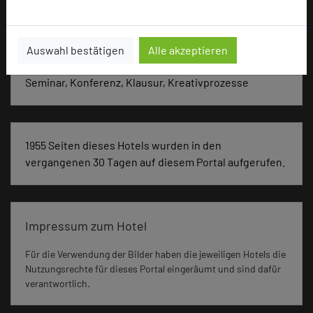
Besonders geeignet für
Auswahl bestätigen
Alle akzeptieren
Seminar, Konferenz, Klausur, Kreativprozesse
1955 Seiten dieses Hotels wurden in den
vergangenen 30 Tagen auf diesem Portal aufgerufen.
Impressum zum Hotel
Für die Verwendung der Bilder haben die jeweiligen Hotels die
Nutzungsrechte für dieses Portal eingeräumt und sind dafür
verantwortlich.