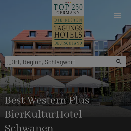
menu
...
Ort
,
Region
,
Schlagwort
search
Best Western Plus
BierKulturHotel
Schwanen