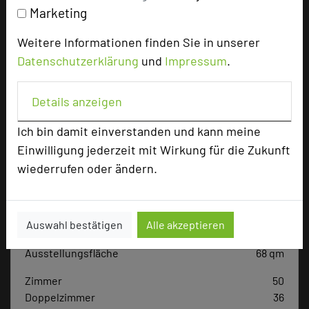
Tagungsteilnehmer
Marketing
Weitere Informationen finden Sie in unserer
Datenschutzerklärung
und
Impressum
.
Hotel bewerten
Details anzeigen
Hoteldaten
Ich bin damit einverstanden und kann meine
Einwilligung jederzeit mit Wirkung für die Zukunft
Max. Tagungskapazität (Personen)
wiederrufen oder ändern.
U-Form
28
Parlamentarisch
36
Reihenbestuhlung
54
Auswahl bestätigen
Alle akzeptieren
Tagungsräume
5
Ausstellungsfläche
68 qm
Zimmer
50
Doppelzimmer
36