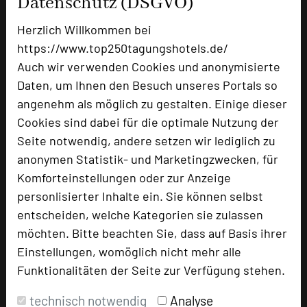
Datenschutz (DSGVO)
Best Western Plus BierKulturHotel Schwanen
Herzlich Willkommen bei
Schwanengasse 18 - 20
https://www.top250tagungshotels.de/
89584 Ehingen
Auch wir verwenden Cookies und anonymisierte
Daten, um Ihnen den Besuch unseres Portals so
+49 7391 77085-0
phone
angenehm als möglich zu gestalten. Einige dieser
Email
mail
Cookies sind dabei für die optimale Nutzung der
Homepage
language
Seite notwendig, andere setzen wir lediglich zu
anonymen Statistik- und Marketingzwecken, für
add_circle
zur Tagungsanfrage hinzufügen
Komforteinstellungen oder zur Anzeige
personlisierter Inhalte ein. Sie können selbst
entscheiden, welche Kategorien sie zulassen
Bewertung
möchten. Bitte beachten Sie, dass auf Basis ihrer
Einstellungen, womöglich nicht mehr alle
Funktionalitäten der Seite zur Verfügung stehen.
Tagungsplaner
Tagungsleiter
technisch notwendig
Analyse