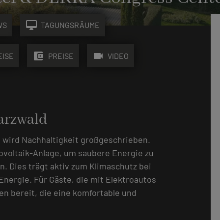
desktop_mac
WS
TAGUNGSRÄUME
account_balance_wallet
videocam
EISE
PREISE
VIDEO
arzwald
wird Nachhaltigkeit großgeschrieben.
ovoltaik-Anlage, um saubere Energie zu
n. Dies trägt aktiv zum Klimaschutz bei
Energie. Für Gäste, die mit Elektroautos
n bereit, die eine komfortable und