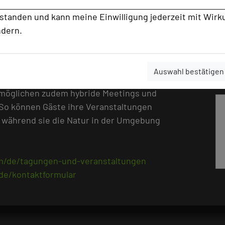
rstanden und kann meine Einwilligung jederzeit mit Wirk
ndern.
ebung des Hotels zahlreiche
der Nähe, die geführte Wanderungen oder
Auswahl bestätigen
ganisieren. Moderne Technik und eine
möglichen zudem hybride Meetings und
 So können Gäste ihre Veranstaltungen
, während sie die Natur in der Umgebung
m/de/tagungen-und-veranstaltungen
de/kontaktformular