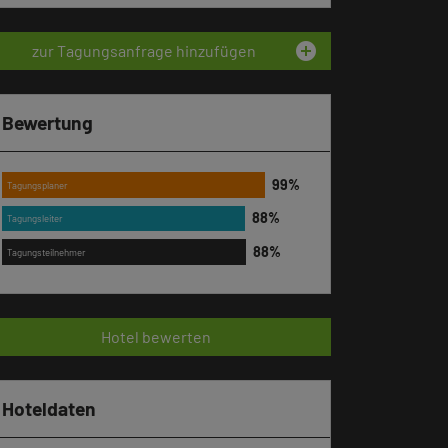
add_circle
zur Tagungsanfrage hinzufügen
Bewertung
Tagungsplaner
Tagungsleiter
Tagungsteilnehmer
Hotel bewerten
Hoteldaten