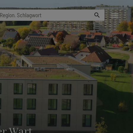
menu
Region
,
Schlagwort
search
r Wart