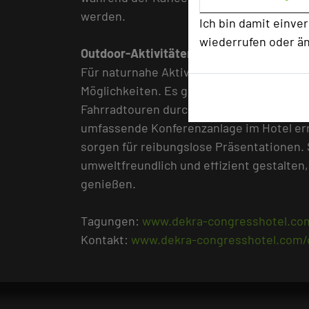
werden.
Ich bin damit einve
wiederrufen oder ä
Outdoor-Aktivitäten
Für naturnahe Aktivitäten bietet die Umg
Möglichkeiten. Es gibt viele Partner in 
Fahrradtouren durch den Schwarzwald or
umfassende Konferenzanlage im Hotel er
sorgen für reibungslose Präsentationen.
umweltfreundlich und effizient gestalten
genießen.
Tagungen:
www.dekra-congresshotel.co
Kontakt:
www.dekra-congresshotel.com/