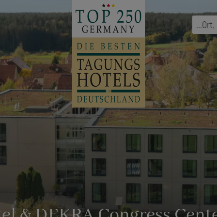
...
Ort
,
el & DEKRA Congress Cente