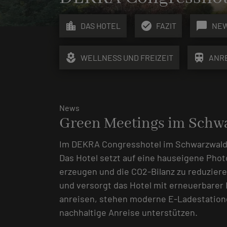
location_city
check_circle
chat_bubble
DAS HOTEL
FAZIT
NE
local_florist
train
WELLNESS UND FREIZEIT
ANR
News
Green Meetings im Schw
Im DEKRA Congresshotel im Schwarzwald 
Das Hotel setzt auf eine hauseigene Phot
erzeugen und die CO2-Bilanz zu reduziere
und versorgt das Hotel mit erneuerbarer 
anreisen, stehen moderne E-Ladestatione
nachhaltige Anreise unterstützen.