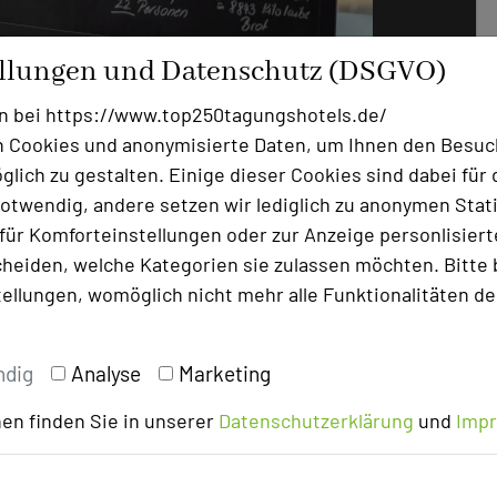
ellungen und Datenschutz (DSGVO)
: DEKRA Congresshotel & DEKRA Congress Center Wart
n bei https://www.top250tagungshotels.de/
 Cookies und anonymisierte Daten, um Ihnen den Besuc
lich zu gestalten. Einige dieser Cookies sind dabei für 
te Nachhaltigkeit. Es gehört zu den
otwendig, andere setzen wir lediglich zu anonymen Stati
ie höchste Nachhaltigkeitszertifizierung
ür Komforteinstellungen oder zur Anzeige personlisierter
es zeigt, dass das Hotel nicht nur auf
heiden, welche Kategorien sie zulassen möchten. Bitte 
ne Prüfungen seiner
tellungen, womöglich nicht mehr alle Funktionalitäten de
 höchste Standards zu gewährleisten.
ndig
Analyse
Marketing
tel Wart finden Gäste umweltbewusste
en finden Sie in unserer
Datenschutzerklärung
und
Imp
ür erfolgreiche und nachhaltige Meetings
biologisch, sodass frisches Gebäck
n aus regionalen Zutaten serviert