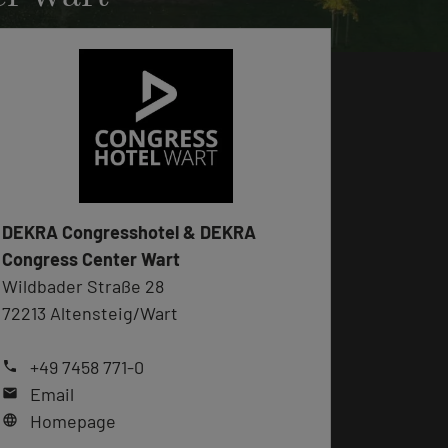
DEKRA Congresshotel & DEKRA
Congress Center Wart
Wildbader Straße 28
72213 Altensteig/Wart
+49 7458 771-0
phone
Email
mail
Homepage
language