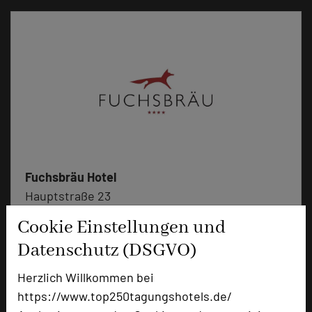
Fuchsbräu Hotel
Hauptstraße 23
92339 Beilngries
Cookie Einstellungen und
Datenschutz (DSGVO)
+49 8461 6520
phone
Email
mail
Herzlich Willkommen bei
Homepage
language
https://www.top250tagungshotels.de/