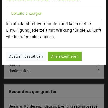
Max. Tagungskapazität (Personen)
U-Form
45
Details anzeigen
Parlamentarisch
80
Reihenbestuhlung
100
Ich bin damit einverstanden und kann meine
Tagungsräume
11
Einwilligung jederzeit mit Wirkung für die Zukunft
wiederrufen oder ändern.
Ausstellungsfläche
50 qm
Zimmer
71
Doppelzimmer
54
Auswahl bestätigen
Alle akzeptieren
Einzelzimmer
14
Suiten
2
Juniorsuiten
1
Besonders geeignet für
Seminar, Konferenz, Klausur, Event, Kreativprozesse