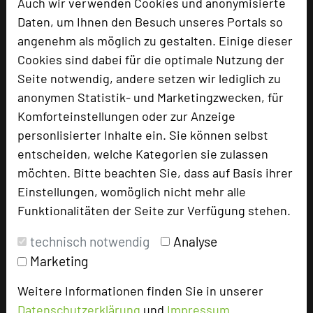
Auch wir verwenden Cookies und anonymisierte
Daten, um Ihnen den Besuch unseres Portals so
add_circle
zur Tagungsanfrage hinzufügen
angenehm als möglich zu gestalten. Einige dieser
Cookies sind dabei für die optimale Nutzung der
Seite notwendig, andere setzen wir lediglich zu
Bewertung
anonymen Statistik- und Marketingzwecken, für
Komforteinstellungen oder zur Anzeige
Tagungsplaner
personlisierter Inhalte ein. Sie können selbst
Tagungsleiter
entscheiden, welche Kategorien sie zulassen
möchten. Bitte beachten Sie, dass auf Basis ihrer
Tagungsteilnehmer
Einstellungen, womöglich nicht mehr alle
Funktionalitäten der Seite zur Verfügung stehen.
Hotel bewerten
technisch notwendig
Analyse
Marketing
Hoteldaten
Weitere Informationen finden Sie in unserer
Datenschutzerklärung
und
Impressum
.