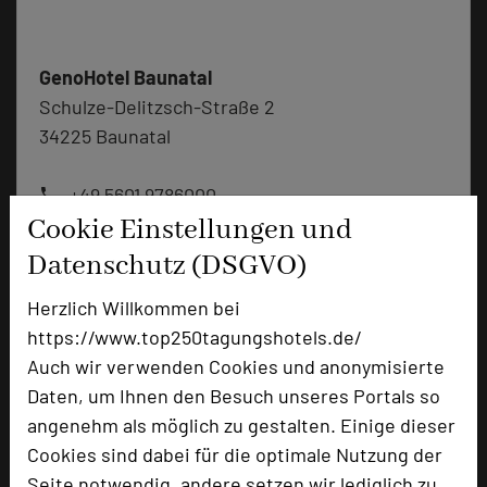
GenoHotel Baunatal
Schulze-Delitzsch-Straße 2
34225 Baunatal
+49 5601 9786000
phone
Cookie Einstellungen und
Email
mail
Homepage
language
Datenschutz (DSGVO)
Herzlich Willkommen bei
https://www.top250tagungshotels.de/
add_circle
zur Tagungsanfrage hinzufügen
Auch wir verwenden Cookies und anonymisierte
Daten, um Ihnen den Besuch unseres Portals so
Bewertung
angenehm als möglich zu gestalten. Einige dieser
Cookies sind dabei für die optimale Nutzung der
Seite notwendig, andere setzen wir lediglich zu
Tagungsplaner