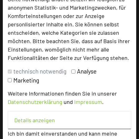
anonymen Statistik- und Marketingzwecken, für
Tagungsleiter
Komforteinstellungen oder zur Anzeige
Tagungsteilnehmer
personlisierter Inhalte ein. Sie können selbst
entscheiden, welche Kategorien sie zulassen
möchten. Bitte beachten Sie, dass auf Basis ihrer
Hotel bewerten
Einstellungen, womöglich nicht mehr alle
Funktionalitäten der Seite zur Verfügung stehen.
Hoteldaten
technisch notwendig
Analyse
Marketing
Max. Tagungskapazität (Personen)
Weitere Informationen finden Sie in unserer
U-Form
36
Datenschutzerklärung
und
Impressum
.
Parlamentarisch
70
Reihenbestuhlung
110
Tagungsräume
24
Details anzeigen
Ausstellungsfläche
250 qm
Ich bin damit einverstanden und kann meine