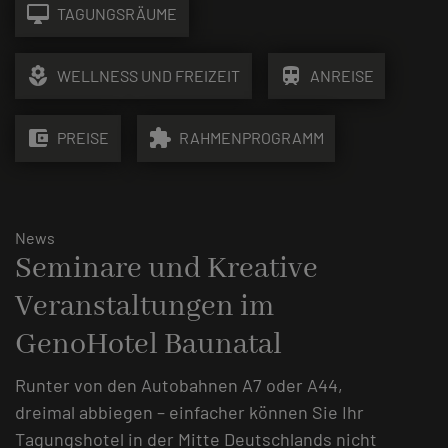
desktop_mac
TAGUNGSRÄUME
local_florist
train
WELLNESS UND FREIZEIT
ANREISE
account_balance_wallet
extension
PREISE
RAHMENPROGRAMM
News
Seminare und Kreative
Veranstaltungen im
GenoHotel Baunatal
Runter von den Autobahnen A7 oder A44,
dreimal abbiegen – einfacher können Sie Ihr
Tagungshotel in der Mitte Deutschlands nicht