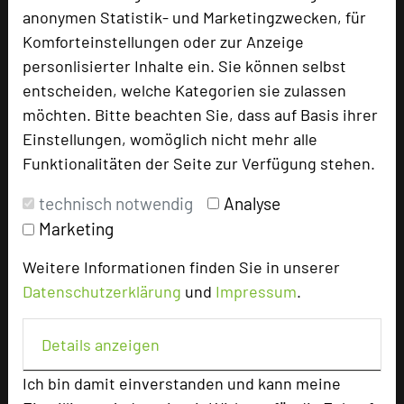
anonymen Statistik- und Marketingzwecken, für
Tagungsleiter
Komforteinstellungen oder zur Anzeige
Tagungsteilnehmer
personlisierter Inhalte ein. Sie können selbst
entscheiden, welche Kategorien sie zulassen
möchten. Bitte beachten Sie, dass auf Basis ihrer
Hotel bewerten
Einstellungen, womöglich nicht mehr alle
Funktionalitäten der Seite zur Verfügung stehen.
Hoteldaten
technisch notwendig
Analyse
Marketing
Max. Tagungskapazität (Personen)
U-Form
30
Weitere Informationen finden Sie in unserer
Parlamentarisch
48
Datenschutzerklärung
und
Impressum
.
Reihenbestuhlung
65
Tagungsräume
7
Details anzeigen
Zimmer
80
Ich bin damit einverstanden und kann meine
Doppelzimmer
68