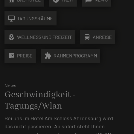
desktop_mac
TAGUNGSRÄUME
local_florist
train
WELLNESS UND FREIZEIT
ANREISE
account_balance_wallet
extension
PREISE
RAHMENPROGRAMM
News
Geschwindigkeit -
Tagungs/Wlan
Bei uns im Hotel Am Schloss Ahrensburg wird
das nicht passieren! Ab sofort steht Ihnen