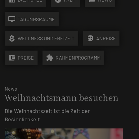
desktop_mac
TAGUNGSRÄUME
local_florist
train
WELLNESS UND FREIZEIT
ANREISE
account_balance_wallet
extension
PREISE
RAHMENPROGRAMM
News
Weihnachtsmann besuchen
Die Weihnachtszeit ist die Zeit der
Besinnlichkeit