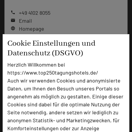
+49 4102 8055
phone
Email
mail
Homepage
language
Cookie Einstellungen und
add_circle
Datenschutz (DSGVO)
zur Tagungsanfrage hinzufügen
Herzlich Willkommen bei
https://www.top250tagungshotels.de/
Bewertung
Auch wir verwenden Cookies und anonymisierte
Daten, um Ihnen den Besuch unseres Portals so
Tagungsplaner
angenehm als möglich zu gestalten. Einige dieser
Tagungsleiter
Cookies sind dabei für die optimale Nutzung der
Seite notwendig, andere setzen wir lediglich zu
Tagungsteilnehmer
anonymen Statistik- und Marketingzwecken, für
Komforteinstellungen oder zur Anzeige