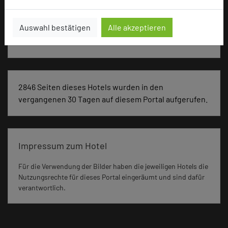
Besonders geeignet für
Auswahl bestätigen
Alle akzeptieren
Seminar, Konferenz, Klausur
2846 Seiten dieses Hotels wurden in den
vergangenen 30 Tagen auf diesem Portal aufgerufen.
Impressum zum Hotel
Für die Verwendung der Bilder haben die jeweiligen Hotels die
Nutzungsrechte für dieses Portal eingeräumt und sind dafür
verantwortlich.