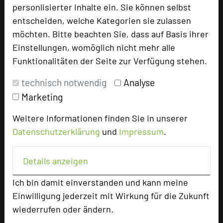
personlisierter Inhalte ein. Sie können selbst
Hotel bewerten
entscheiden, welche Kategorien sie zulassen
möchten. Bitte beachten Sie, dass auf Basis ihrer
Hoteldaten
Einstellungen, womöglich nicht mehr alle
Funktionalitäten der Seite zur Verfügung stehen.
Max. Tagungskapazität (Personen)
technisch notwendig
Analyse
U-Form
30
Marketing
Parlamentarisch
48
Reihenbestuhlung
65
Weitere Informationen finden Sie in unserer
Tagungsräume
7
Datenschutzerklärung
und
Impressum
.
Zimmer
80
Doppelzimmer
68
Details anzeigen
Einzelzimmer
8
Juniorsuiten
2
Ich bin damit einverstanden und kann meine
Appartements
2
Einwilligung jederzeit mit Wirkung für die Zukunft
wiederrufen oder ändern.