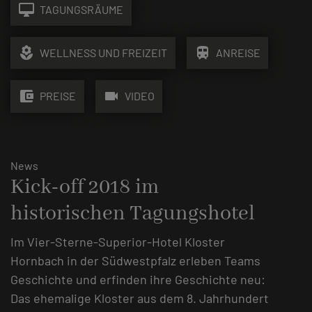
desktop_mac
TAGUNGSRÄUME
local_florist
train
WELLNESS UND FREIZEIT
ANREISE
account_balance_wallet
videocam
PREISE
VIDEO
News
Kick-off 2018 im
historischen Tagungshotel
Im Vier-Sterne-Superior-Hotel Kloster
Hornbach in der Südwestpfalz erleben Teams
Geschichte und erfinden ihre Geschichte neu:
Das ehemalige Kloster aus dem 8. Jahrhundert