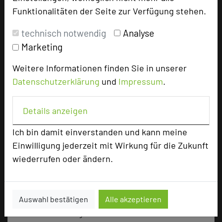
Bewertung
Funktionalitäten der Seite zur Verfügung stehen.
technisch notwendig
Analyse
Tagungsplaner
Marketing
Tagungsleiter
Weitere Informationen finden Sie in unserer
Tagungsteilnehmer
Datenschutzerklärung
und
Impressum
.
Details anzeigen
Hotel bewerten
Ich bin damit einverstanden und kann meine
Einwilligung jederzeit mit Wirkung für die Zukunft
Hoteldaten
wiederrufen oder ändern.
Max. Tagungskapazität (Personen)
U-Form
48
Auswahl bestätigen
Alle akzeptieren
Parlamentarisch
70
Reihenbestuhlung
130