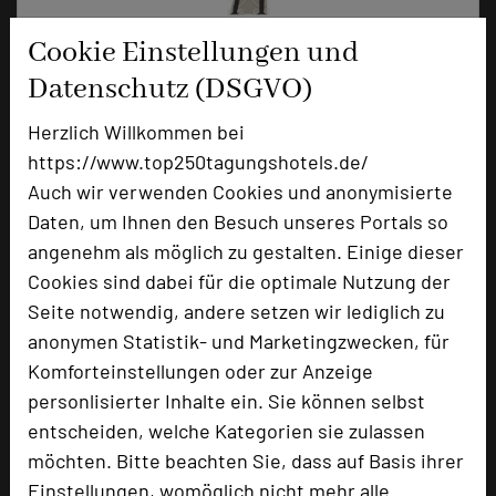
Cookie Einstellungen und
Datenschutz (DSGVO)
Herzlich Willkommen bei
Kloster Hornbach
https://www.top250tagungshotels.de/
Im Klosterbezirk
Auch wir verwenden Cookies und anonymisierte
66500 Hornbach
Daten, um Ihnen den Besuch unseres Portals so
angenehm als möglich zu gestalten. Einige dieser
+49 6338 91010-55
phone
Cookies sind dabei für die optimale Nutzung der
Email
mail
Seite notwendig, andere setzen wir lediglich zu
Homepage
language
anonymen Statistik- und Marketingzwecken, für
Komforteinstellungen oder zur Anzeige
personlisierter Inhalte ein. Sie können selbst
add_circle
zur Tagungsanfrage hinzufügen
entscheiden, welche Kategorien sie zulassen
möchten. Bitte beachten Sie, dass auf Basis ihrer
Einstellungen, womöglich nicht mehr alle