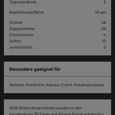
Tagungsräume
6
Ausstellungsfläche
45 qm
Zimmer
48
Doppelzimmer
29
Einzelzimmer
4
Suiten
10
Juniorsuiten
5
Besonders geeignet für
Seminar, Konferenz, Klausur, Event, Kreativprozesse
1008 Seiten dieses Hotels wurden in den
vergangenen 30 Tagen auf diesem Portal aufgerufen.