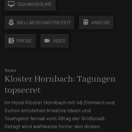
desktop_mac
TAGUNGSRÄUME
local_florist
train
WELLNESS UND FREIZEIT
ANREISE
account_balance_wallet
videocam
PREISE
VIDEO
News
Kloster Hornbach: Tagungen
topsecret
Im Hotel Kloster Hornbach mit 48 Zimmern und
Suiten entstehen kreative Ideen und
Teamgeist fernab vom Alltag der Großstadt.
Getagt wird wahlweise hinter den dicken