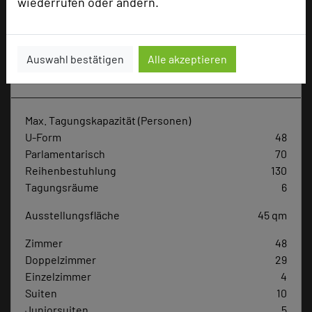
wiederrufen oder ändern.
Hotel bewerten
Auswahl bestätigen
Alle akzeptieren
Hoteldaten
Max. Tagungskapazität (Personen)
U-Form
48
Parlamentarisch
70
Reihenbestuhlung
130
Tagungsräume
6
Ausstellungsfläche
45 qm
Zimmer
48
Doppelzimmer
29
Einzelzimmer
4
Suiten
10
Juniorsuiten
5