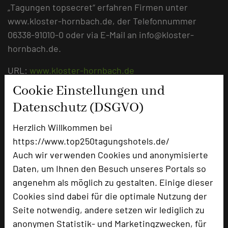
„Tagungen topsecret“ erfahren Firmen unter
www.kloster-hornbach.de, der Telefonnummer
06338-91010-0 oder via E-Mail an info@kloster-
hornbach.de.
URL:
www.kloster-hornbach.de
Cookie Einstellungen und
Datenschutz (DSGVO)
Herzlich Willkommen bei
https://www.top250tagungshotels.de/
Auch wir verwenden Cookies und anonymisierte
Daten, um Ihnen den Besuch unseres Portals so
angenehm als möglich zu gestalten. Einige dieser
Cookies sind dabei für die optimale Nutzung der
Kloster Hornbach
Seite notwendig, andere setzen wir lediglich zu
Im Klosterbezirk
anonymen Statistik- und Marketingzwecken, für