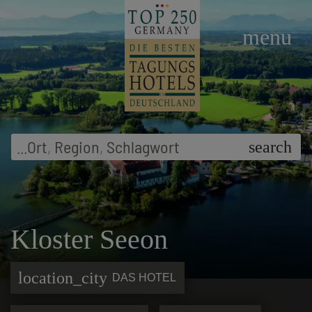
menu
...
Ort
,
Region
,
Schlagwort
search
Kloster Seeon
location_city
DAS HOTEL