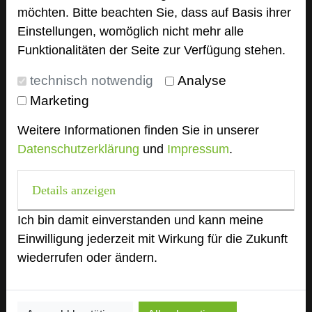
Homepage
language
möchten. Bitte beachten Sie, dass auf Basis ihrer
Einstellungen, womöglich nicht mehr alle
Funktionalitäten der Seite zur Verfügung stehen.
add_circle
zur Tagungsanfrage hinzufügen
technisch notwendig
Analyse
Marketing
Bewertung
Weitere Informationen finden Sie in unserer
Datenschutzerklärung
und
Impressum
.
Tagungsplaner
Tagungsleiter
Details anzeigen
Tagungsteilnehmer
Ich bin damit einverstanden und kann meine
Einwilligung jederzeit mit Wirkung für die Zukunft
wiederrufen oder ändern.
Hotel bewerten
Hoteldaten