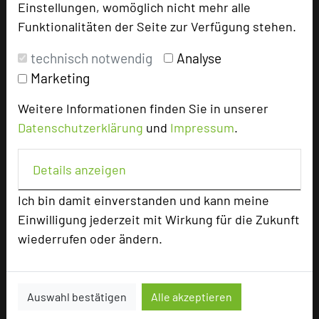
Einstellungen, womöglich nicht mehr alle
U-Form
30
Funktionalitäten der Seite zur Verfügung stehen.
Parlamentarisch
50
Reihenbestuhlung
100
technisch notwendig
Analyse
Tagungsräume
7
Marketing
Ausstellungsfläche
60 qm
Weitere Informationen finden Sie in unserer
Zimmer
110
Datenschutzerklärung
und
Impressum
.
Doppelzimmer
106
Einzelzimmer
4
Details anzeigen
Ich bin damit einverstanden und kann meine
Besonders geeignet für
Einwilligung jederzeit mit Wirkung für die Zukunft
wiederrufen oder ändern.
Seminar, Konferenz, Klausur, Kreativprozesse
Auswahl bestätigen
Alle akzeptieren