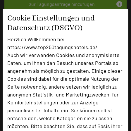
add_circle
zur Tagungsanfrage hinzufügen
Cookie Einstellungen und
Bewertung
Datenschutz (DSGVO)
Herzlich Willkommen bei
Tagungsplaner
https://www.top250tagungshotels.de/
Tagungsleiter
Auch wir verwenden Cookies und anonymisierte
Daten, um Ihnen den Besuch unseres Portals so
Tagungsteilnehmer
angenehm als möglich zu gestalten. Einige dieser
Cookies sind dabei für die optimale Nutzung der
Seite notwendig, andere setzen wir lediglich zu
Hotel bewerten
anonymen Statistik- und Marketingzwecken, für
Komforteinstellungen oder zur Anzeige
Hoteldaten
personlisierter Inhalte ein. Sie können selbst
entscheiden, welche Kategorien sie zulassen
möchten. Bitte beachten Sie, dass auf Basis ihrer
Max. Tagungskapazität (Personen)