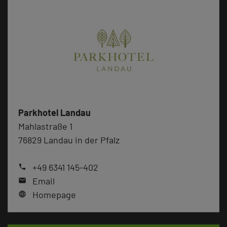
Parkhotel Landau
Mahlastraße 1
76829 Landau in der Pfalz
+49 6341 145-402
phone
Email
mail
Homepage
language