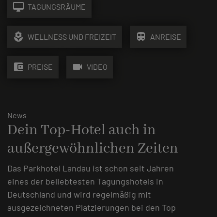
desktop_mac
TAGUNGSRÄUME
local_florist
train
WELLNESS UND FREIZEIT
ANREISE
account_balance_wallet
videocam
PREISE
VIDEO
News
Dein Top-Hotel auch in
außergewöhnlichen Zeiten
Das Parkhotel Landau ist schon seit Jahren
eines der beliebtesten Tagungshotels in
Deutschland und wird regelmäßig mit
ausgezeichneten Platzierungen bei den Top