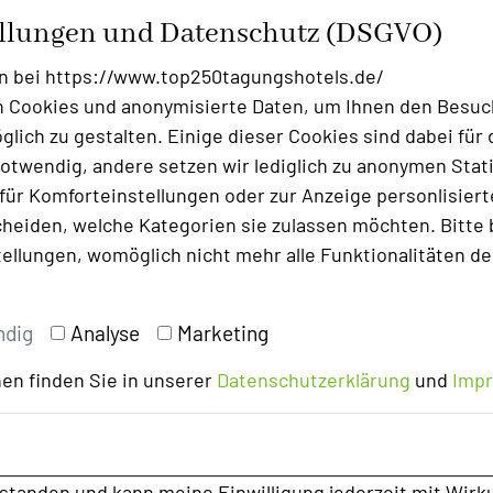
ellungen und Datenschutz (DSGVO)
n bei https://www.top250tagungshotels.de/
 Cookies und anonymisierte Daten, um Ihnen den Besuc
Foto: Parkhotel Landau
lich zu gestalten. Einige dieser Cookies sind dabei für 
otwendig, andere setzen wir lediglich zu anonymen Stati
as versprechen die neuen digitalen
ür Komforteinstellungen oder zur Anzeige personlisierter
ort auf allen Zimmern der Kategorien
heiden, welche Kategorien sie zulassen möchten. Bitte 
amilienzimmer und in der Junior Suite zu
tellungen, womöglich nicht mehr alle Funktionalitäten de
rst Du mit einer persönlichen Nachricht
ndig
Analyse
Marketing
 durch eine Chat-Funktion die
en finden Sie in unserer
Datenschutzerklärung
und
Imp
zeption noch einfacher. Fast unendlich
Taxi-Bestellung, Wettervorhersage,
 Öffnungszeiten, Massage-Termine oder
rstanden und kann meine Einwilligung jederzeit mit Wirk