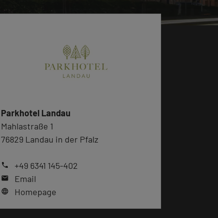
Parkhotel Landau
Mahlastraße 1
76829 Landau in der Pfalz
+49 6341 145-402
phone
Email
mail
Homepage
language