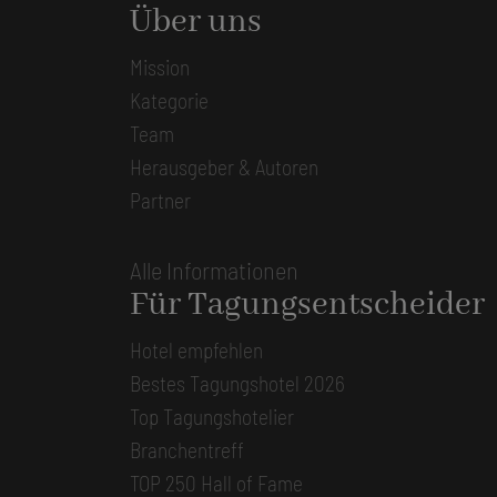
Über uns
Mission
Kategorie
Team
Herausgeber & Autoren
Partner
Alle Informationen
Für Tagungsentscheider
Hotel empfehlen
Bestes Tagungshotel 2026
Top Tagungshotelier
Branchentreff
TOP 250 Hall of Fame