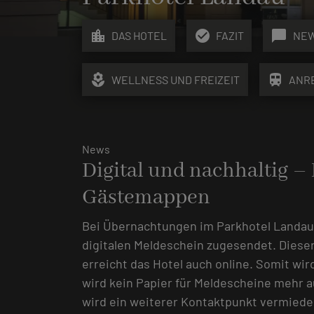
location_city
check_circle
chat_bubble
DAS HOTEL
FAZIT
NE
local_florist
train
WELLNESS UND FREIZEIT
ANR
News
Digital und nachhaltig 
Gästemappen
Bei Übernachtungen im Parkhotel Landa
digitalen Meldeschein zugesendet. Dieser
erreicht das Hotel auch online. Somit wir
wird kein Papier für Meldescheine mehr 
wird ein weiterer Kontaktpunkt vermiede