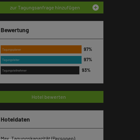
add_circle
zur Tagungsanfrage hinzufügen
Bewertung
Tagungsplaner
Tagungsleiter
Tagungsteilnehmer
Hotel bewerten
Hoteldaten
Max. Tagungskapazität (Personen)