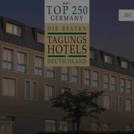
...
Ort
,