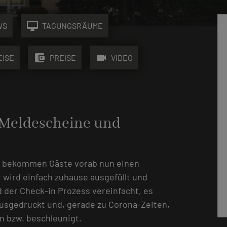
desktop_mac
WS
TAGUNGSRÄUME
account_balance_wallet
videocam
EISE
PREISE
VIDEO
– Meldescheine und
u bekommen Gäste vorab nun einen
 wird einfach zuhause ausgefüllt und
d der Check-in Prozess vereinfacht, es
ausgedruckt und, gerade zu Corona-Zeiten,
n bzw. beschleunigt.