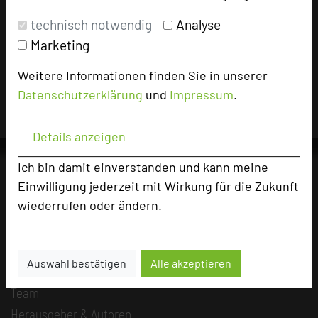
Impressum zum Hotel
technisch notwendig
Analyse
Marketing
Für die Verwendung der Bilder haben die jeweiligen Hotels die
Nutzungsrechte für dieses Portal eingeräumt und sind dafür
Weitere Informationen finden Sie in unserer
verantwortlich.
Datenschutzerklärung
und
Impressum
.
Details anzeigen
Ich bin damit einverstanden und kann meine
Einwilligung jederzeit mit Wirkung für die Zukunft
wiederrufen oder ändern.
Die Idee
Über uns
Mission
Auswahl bestätigen
Alle akzeptieren
Kategorie
Team
Herausgeber & Autoren