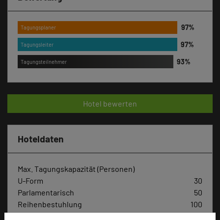
Tagungsplaner
Tagungsleiter
Tagungsteilnehmer
Hotel bewerten
Hoteldaten
Max. Tagungskapazität (Personen)
U-Form
30
Parlamentarisch
50
Reihenbestuhlung
100
Tagungsräume
7