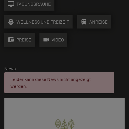
desktop_mac
TAGUNGSRÄUME
local_florist
train
WELLNESS UND FREIZEIT
ANREISE
account_balance_wallet
videocam
PREISE
VIDEO
News
Fehler:
Leider kann diese News nicht angezeigt
werden.