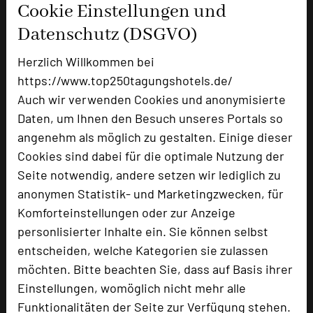
Cookie Einstellungen und
Ausstellungsfläche
60 qm
Datenschutz (DSGVO)
Zimmer
110
Herzlich Willkommen bei
Doppelzimmer
106
https://www.top250tagungshotels.de/
Einzelzimmer
4
Auch wir verwenden Cookies und anonymisierte
Daten, um Ihnen den Besuch unseres Portals so
angenehm als möglich zu gestalten. Einige dieser
Besonders geeignet für
Cookies sind dabei für die optimale Nutzung der
Seite notwendig, andere setzen wir lediglich zu
Seminar, Konferenz, Klausur, Kreativprozesse
anonymen Statistik- und Marketingzwecken, für
Komforteinstellungen oder zur Anzeige
personlisierter Inhalte ein. Sie können selbst
entscheiden, welche Kategorien sie zulassen
3596 Seiten dieses Hotels wurden in den
vergangenen 30 Tagen auf diesem Portal aufgerufen.
möchten. Bitte beachten Sie, dass auf Basis ihrer
Einstellungen, womöglich nicht mehr alle
Funktionalitäten der Seite zur Verfügung stehen.