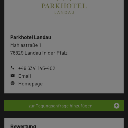
Parkhotel Landau
Mahlastraße 1
76829 Landau in der Pfalz
+49 6341 145-402
phone
Email
mail
Homepage
language
add_circle
zur Tagungsanfrage hinzufügen
Bewertung