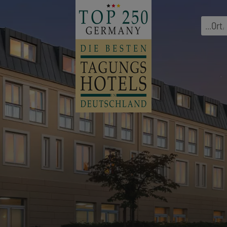
...
Ort
,