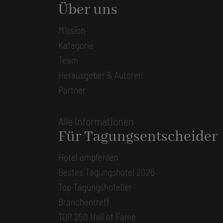
Über uns
Mission
Kategorie
Team
Herausgeber & Autoren
Partner
Alle Informationen
Für Tagungsentscheider
Hotel empfehlen
Bestes Tagungshotel 2026
Top Tagungshotelier
Branchentreff
TOP 250 Hall of Fame