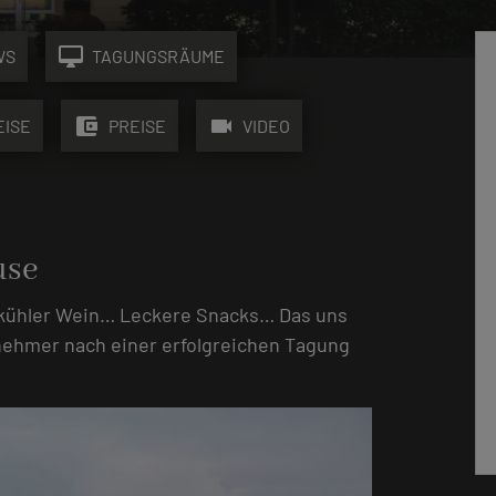
desktop_mac
WS
TAGUNGSRÄUME
account_balance_wallet
videocam
EISE
PREISE
VIDEO
use
 kühler Wein… Leckere Snacks… Das uns
lnehmer nach einer erfolgreichen Tagung