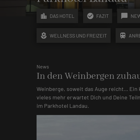
location_city
check_circle
chat_bubble
DAS HOTEL
FAZIT
NE
local_florist
train
WELLNESS UND FREIZEIT
ANR
News
In den Weinbergen zuha
Weinberge, soweit das Auge reicht… Ein
vieles mehr erwartet Dich und Deine Tei
im Parkhotel Landau.