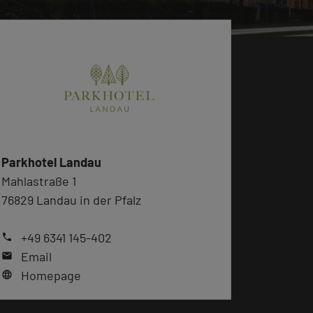
Parkhotel Landau
Mahlastraße 1
76829 Landau in der Pfalz
+49 6341 145-402
phone
Email
mail
Homepage
language