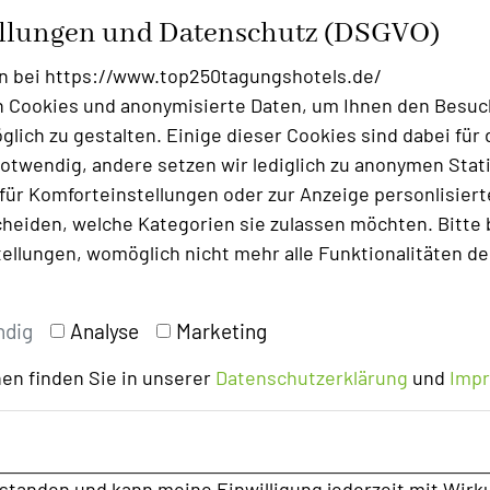
Foto: Steffen Hummel Photography
ellungen und Datenschutz (DSGVO)
dem Auto und öffentlichen Verkehrsmitteln
n bei https://www.top250tagungshotels.de/
nige Minuten zum Rebenmeer der Südlichen
 Cookies und anonymisierte Daten, um Ihnen den Besuc
lich zu gestalten. Einige dieser Cookies sind dabei für 
otwendig, andere setzen wir lediglich zu anonymen Stati
shotel mit Leisure /Entspannung
ür Komforteinstellungen oder zur Anzeige personlisierter
egionen Deutschlands.
heiden, welche Kategorien sie zulassen möchten. Bitte 
tellungen, womöglich nicht mehr alle Funktionalitäten de
ellness/landau-co
ndig
Analyse
Marketing
en finden Sie in unserer
Datenschutzerklärung
und
Imp
rstanden und kann meine Einwilligung jederzeit mit Wirk