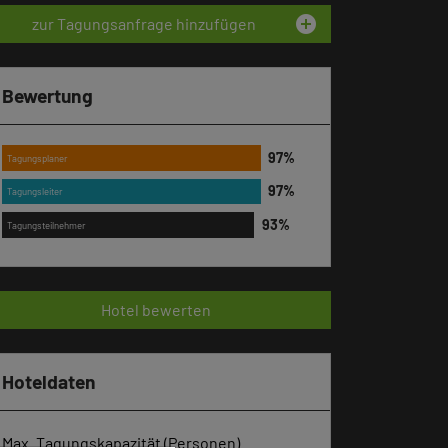
add_circle
zur Tagungsanfrage hinzufügen
Bewertung
Tagungsplaner
Tagungsleiter
Tagungsteilnehmer
Hotel bewerten
Hoteldaten
Max. Tagungskapazität (Personen)