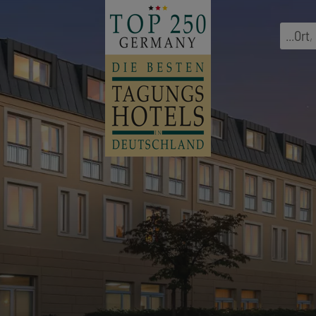
...
Ort
,