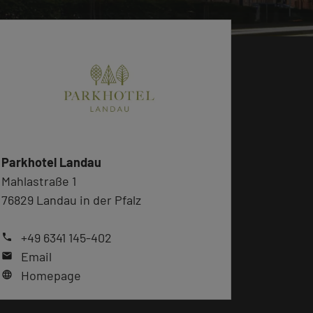
Parkhotel Landau
Mahlastraße 1
76829 Landau in der Pfalz
+49 6341 145-402
phone
Email
mail
Homepage
language