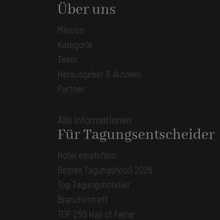
Über uns
Mission
Kategorie
Team
Herausgeber & Autoren
Partner
Alle Informationen
Für Tagungsentscheider
Hotel empfehlen
Bestes Tagungshotel 2026
Top Tagungshotelier
Branchentreff
TOP 250 Hall of Fame