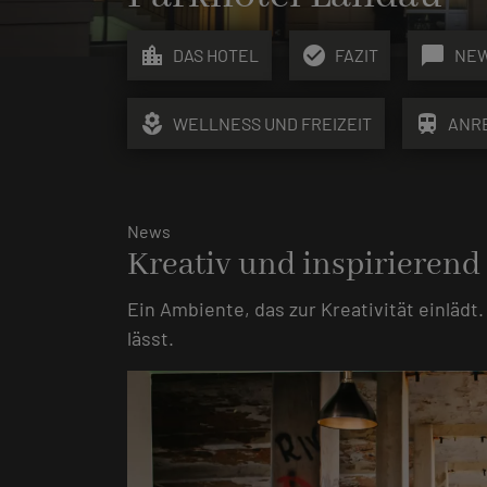
location_city
check_circle
chat_bubble
DAS HOTEL
FAZIT
NE
local_florist
train
WELLNESS UND FREIZEIT
ANR
News
Kreativ und inspirierend
Ein Ambiente, das zur Kreativität einlädt
lässt.