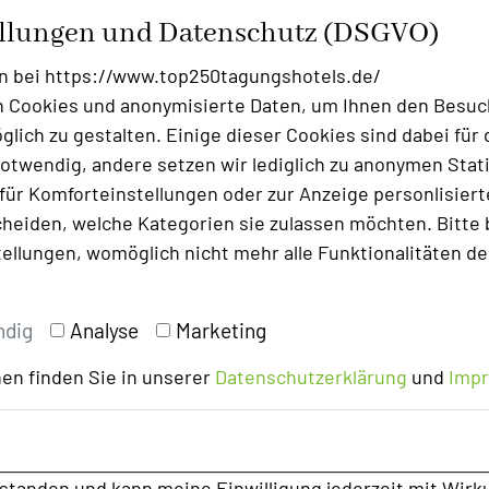
ellungen und Datenschutz (DSGVO)
d dies und viel mehr.
n bei https://www.top250tagungshotels.de/
r ausgestattet
 Cookies und anonymisierte Daten, um Ihnen den Besuc
lich zu gestalten. Einige dieser Cookies sind dabei für 
otwendig, andere setzen wir lediglich zu anonymen Stati
ür Komforteinstellungen oder zur Anzeige personlisierter
on walls)
heiden, welche Kategorien sie zulassen möchten. Bitte 
l 4
tellungen, womöglich nicht mehr alle Funktionalitäten de
epaart mit der Erfahrung eines Top250-
ndig
Analyse
Marketing
en finden Sie in unserer
Datenschutzerklärung
und
Imp
reativraum-steves
rstanden und kann meine Einwilligung jederzeit mit Wirk