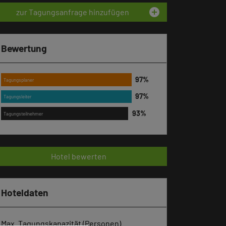
add_circle
zur Tagungsanfrage hinzufügen
Bewertung
Tagungsplaner
Tagungsleiter
Tagungsteilnehmer
Hotel bewerten
Hoteldaten
Max. Tagungskapazität (Personen)