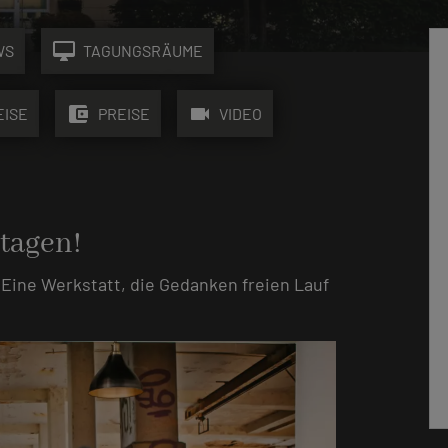
desktop_mac
WS
TAGUNGSRÄUME
account_balance_wallet
videocam
EISE
PREISE
VIDEO
 tagen!
. Eine Werkstatt, die Gedanken freien Lauf