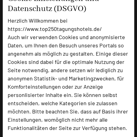
Tagungsplaner
Datenschutz (DSGVO)
Tagungsleiter
Herzlich Willkommen bei
Tagungsteilnehmer
https://www.top250tagungshotels.de/
Auch wir verwenden Cookies und anonymisierte
Daten, um Ihnen den Besuch unseres Portals so
Hotel bewerten
angenehm als möglich zu gestalten. Einige dieser
Cookies sind dabei für die optimale Nutzung der
Seite notwendig, andere setzen wir lediglich zu
Hoteldaten
anonymen Statistik- und Marketingzwecken, für
Komforteinstellungen oder zur Anzeige
Max. Tagungskapazität (Personen)
personlisierter Inhalte ein. Sie können selbst
U-Form
30
entscheiden, welche Kategorien sie zulassen
Parlamentarisch
50
möchten. Bitte beachten Sie, dass auf Basis ihrer
Reihenbestuhlung
100
Einstellungen, womöglich nicht mehr alle
Tagungsräume
7
Funktionalitäten der Seite zur Verfügung stehen.
Ausstellungsfläche
60 qm