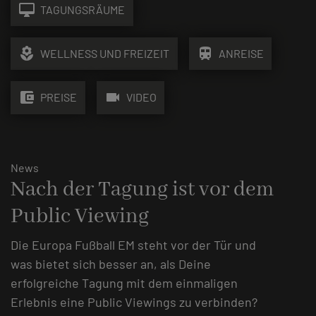
desktop_mac
TAGUNGSRÄUME
local_florist
train
WELLNESS UND FREIZEIT
ANREISE
account_balance_wallet
videocam
PREISE
VIDEO
News
Nach der Tagung ist vor dem
Public Viewing
Die Europa Fußball EM steht vor der Tür und
was bietet sich besser an, als Deine
erfolgreiche Tagung mit dem einmaligen
Erlebnis eine Public Viewings zu verbinden?