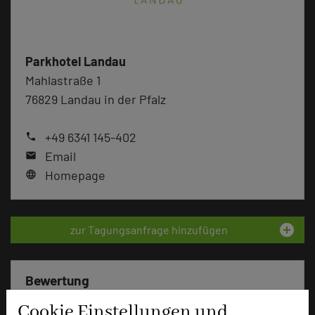
Parkhotel Landau
Mahlastraße 1
76829 Landau in der Pfalz
+49 6341 145-402
phone
Email
mail
Homepage
language
add_circle
zur Tagungsanfrage hinzufügen
Bewertung
Cookie Einstellungen und