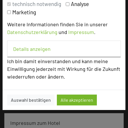
technisch notwendig
Analyse
Zimmer
110
Marketing
Doppelzimmer
106
Einzelzimmer
4
Weitere Informationen finden Sie in unserer
Datenschutzerklärung
und
Impressum
.
Besonders geeignet für
Details anzeigen
Ich bin damit einverstanden und kann meine
Seminar, Konferenz, Klausur, Kreativprozesse
Einwilligung jederzeit mit Wirkung für die Zukunft
wiederrufen oder ändern.
3672 Seiten dieses Hotels wurden in den
vergangenen 30 Tagen auf diesem Portal aufgerufen.
Auswahl bestätigen
Alle akzeptieren
Impressum zum Hotel