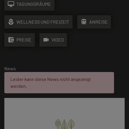
desktop_mac
TAGUNGSRÄUME
local_florist
train
WELLNESS UND FREIZEIT
ANREISE
account_balance_wallet
videocam
PREISE
VIDEO
News
Fehler:
Leider kann diese News nicht angezeigt
werden.