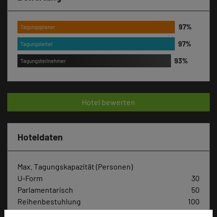
Tagungsplaner
Tagungsleiter
Tagungsteilnehmer
Hotel bewerten
Hoteldaten
Max. Tagungskapazität (Personen)
U-Form
30
Parlamentarisch
50
Reihenbestuhlung
100
Tagungsräume
7