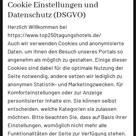
Cookie Einstellungen und
Ausstellungsfläche
60 qm
Datenschutz (DSGVO)
Zimmer
110
Herzlich Willkommen bei
Doppelzimmer
106
https://www.top250tagungshotels.de/
Einzelzimmer
4
Auch wir verwenden Cookies und anonymisierte
Daten, um Ihnen den Besuch unseres Portals so
angenehm als möglich zu gestalten. Einige dieser
Besonders geeignet für
Cookies sind dabei für die optimale Nutzung der
Seite notwendig, andere setzen wir lediglich zu
Seminar, Konferenz, Klausur, Kreativprozesse
anonymen Statistik- und Marketingzwecken, für
Komforteinstellungen oder zur Anzeige
personlisierter Inhalte ein. Sie können selbst
entscheiden, welche Kategorien sie zulassen
3567 Seiten dieses Hotels wurden in den
vergangenen 30 Tagen auf diesem Portal aufgerufen.
möchten. Bitte beachten Sie, dass auf Basis ihrer
Einstellungen, womöglich nicht mehr alle
Funktionalitäten der Seite zur Verfügung stehen.