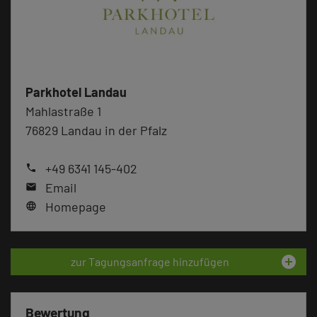
Parkhotel Landau
Mahlastraße 1
76829 Landau in der Pfalz
+49 6341 145-402
phone
Email
mail
Homepage
language
add_circle
zur Tagungsanfrage hinzufügen
Bewertung