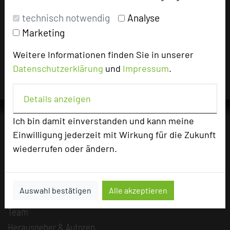
Impressum zum Hotel
technisch notwendig
Analyse
Marketing
Für die Verwendung der Bilder haben die jeweiligen Hotels die
Nutzungsrechte für dieses Portal eingeräumt und sind dafür
Weitere Informationen finden Sie in unserer
verantwortlich.
Datenschutzerklärung
und
Impressum
.
Details anzeigen
Ich bin damit einverstanden und kann meine
Einwilligung jederzeit mit Wirkung für die Zukunft
wiederrufen oder ändern.
Die Idee
Über uns
Mission
Auswahl bestätigen
Alle akzeptieren
Kategorie
Team
Herausgeber & Autoren