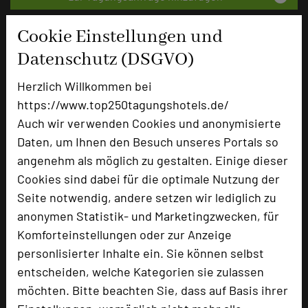
Cookie Einstellungen und
Bewertung
Datenschutz (DSGVO)
Herzlich Willkommen bei
Tagungsplaner
https://www.top250tagungshotels.de/
Tagungsleiter
Auch wir verwenden Cookies und anonymisierte
Tagungsteilnehmer
Daten, um Ihnen den Besuch unseres Portals so
angenehm als möglich zu gestalten. Einige dieser
Cookies sind dabei für die optimale Nutzung der
Hotel bewerten
Seite notwendig, andere setzen wir lediglich zu
anonymen Statistik- und Marketingzwecken, für
Komforteinstellungen oder zur Anzeige
Hoteldaten
personlisierter Inhalte ein. Sie können selbst
entscheiden, welche Kategorien sie zulassen
Max. Tagungskapazität (Personen)
möchten. Bitte beachten Sie, dass auf Basis ihrer
U-Form
30