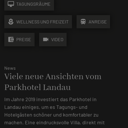
desktop_mac
TAGUNGSRÄUME
local_florist
train
WELLNESS UND FREIZEIT
ANREISE
account_balance_wallet
videocam
PREISE
VIDEO
News
Viele neue Ansichten vom
Parkhotel Landau
Im Jahre 2019 investiert das Parkhotel in
Landau einiges, um es Tagungs- und
Hotelgästen schöner und komfortabler zu
machen. Eine eindrucksvolle Villa, direkt mit