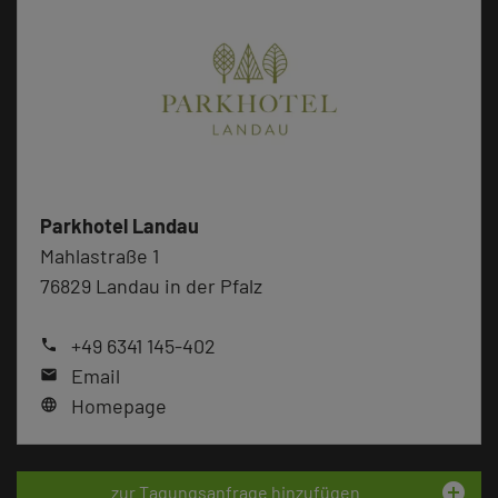
Parkhotel Landau
Mahlastraße 1
76829 Landau in der Pfalz
+49 6341 145-402
phone
Email
mail
Homepage
language
add_circle
zur Tagungsanfrage hinzufügen