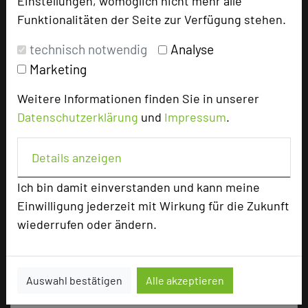
Einstellungen, womöglich nicht mehr alle
Parlamentarisch
50
Funktionalitäten der Seite zur Verfügung stehen.
Reihenbestuhlung
100
Tagungsräume
7
technisch notwendig
Analyse
Marketing
Ausstellungsfläche
60 qm
Weitere Informationen finden Sie in unserer
Zimmer
110
Datenschutzerklärung
und
Impressum
.
Doppelzimmer
106
Einzelzimmer
4
Details anzeigen
Ich bin damit einverstanden und kann meine
Besonders geeignet für
Einwilligung jederzeit mit Wirkung für die Zukunft
wiederrufen oder ändern.
Seminar, Konferenz, Klausur, Kreativprozesse
Auswahl bestätigen
Alle akzeptieren
3438 Seiten dieses Hotels wurden in den