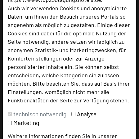
Auch wir verwenden Cookies und anonymisierte
Hoteldaten
Daten, um Ihnen den Besuch unseres Portals so
angenehm als möglich zu gestalten. Einige dieser
Cookies sind dabei für die optimale Nutzung der
Max. Tagungskapazität (Personen)
Seite notwendig, andere setzen wir lediglich zu
U-Form
30
anonymen Statistik- und Marketingzwecken, für
Parlamentarisch
50
Reihenbestuhlung
100
Komforteinstellungen oder zur Anzeige
Tagungsräume
7
personlisierter Inhalte ein. Sie können selbst
entscheiden, welche Kategorien sie zulassen
Ausstellungsfläche
60 qm
möchten. Bitte beachten Sie, dass auf Basis ihrer
Zimmer
110
Einstellungen, womöglich nicht mehr alle
Doppelzimmer
106
Funktionalitäten der Seite zur Verfügung stehen.
Einzelzimmer
4
technisch notwendig
Analyse
Marketing
Besonders geeignet für
Weitere Informationen finden Sie in unserer