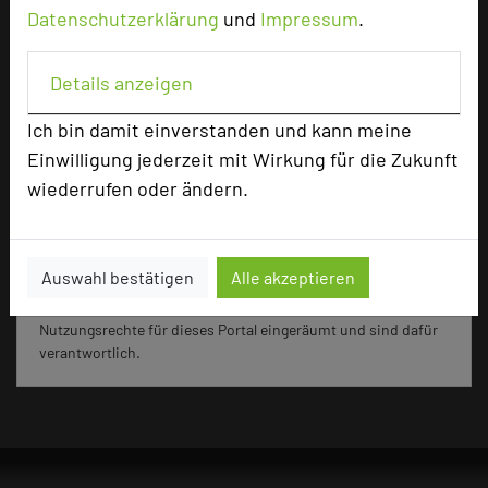
Datenschutzerklärung
und
Impressum
.
Seminar, Konferenz, Klausur, Kreativprozesse
Details anzeigen
Ich bin damit einverstanden und kann meine
3564 Seiten dieses Hotels wurden in den
Einwilligung jederzeit mit Wirkung für die Zukunft
vergangenen 30 Tagen auf diesem Portal aufgerufen.
wiederrufen oder ändern.
Impressum zum Hotel
Auswahl bestätigen
Alle akzeptieren
Für die Verwendung der Bilder haben die jeweiligen Hotels die
Nutzungsrechte für dieses Portal eingeräumt und sind dafür
verantwortlich.