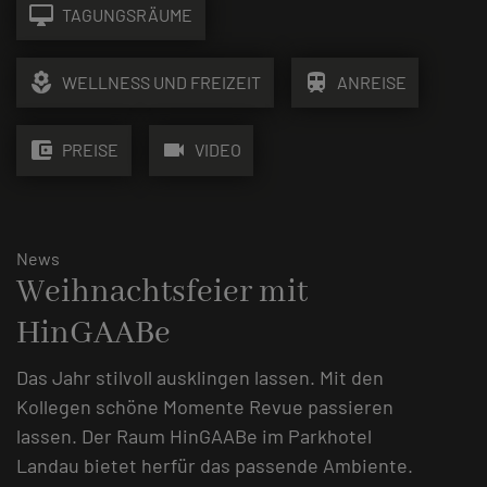
desktop_mac
TAGUNGSRÄUME
local_florist
train
WELLNESS UND FREIZEIT
ANREISE
account_balance_wallet
videocam
PREISE
VIDEO
News
Weihnachtsfeier mit
HinGAABe
Das Jahr stilvoll ausklingen lassen. Mit den
Kollegen schöne Momente Revue passieren
lassen. Der Raum HinGAABe im Parkhotel
Landau bietet herfür das passende Ambiente.