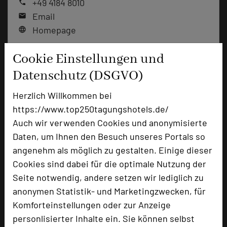
+49 4184 8010
phone
Email
mail
Homepage
language
Cookie Einstellungen und
add_circle
zur Tagungsanfrage hinzufügen
Datenschutz (DSGVO)
Herzlich Willkommen bei
Bewertung
https://www.top250tagungshotels.de/
Auch wir verwenden Cookies und anonymisierte
Daten, um Ihnen den Besuch unseres Portals so
Tagungsplaner
angenehm als möglich zu gestalten. Einige dieser
Tagungsleiter
Cookies sind dabei für die optimale Nutzung der
Tagungsteilnehmer
Seite notwendig, andere setzen wir lediglich zu
anonymen Statistik- und Marketingzwecken, für
Komforteinstellungen oder zur Anzeige
Hotel bewerten
personlisierter Inhalte ein. Sie können selbst