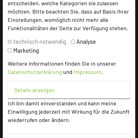
entscheiden, welche Kategorien sie zulassen
möchten. Bitte beachten Sie, dass auf Basis ihrer
Hoteldaten
Einstellungen, womöglich nicht mehr alle
Funktionalitäten der Seite zur Verfügung stehen.
Max. Tagungskapazität (Personen)
technisch notwendig
Analyse
U-Form
60
Parlamentarisch
68
Marketing
Reihenbestuhlung
120
Weitere Informationen finden Sie in unserer
Tagungsräume
5
Datenschutzerklärung
und
Impressum
.
Zimmer
50
Doppelzimmer
44
Details anzeigen
Suiten
3
Juniorsuiten
3
Ich bin damit einverstanden und kann meine
Einwilligung jederzeit mit Wirkung für die Zukunft
wiederrufen oder ändern.
Besonders geeignet für