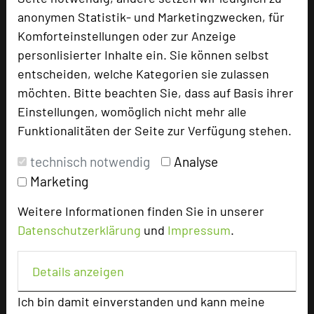
anonymen Statistik- und Marketingzwecken, für
SCHWARZWALD PANORAMA
Komforteinstellungen oder zur Anzeige
Rehteichweg 22
personlisierter Inhalte ein. Sie können selbst
76332 Bad Herrenalb
entscheiden, welche Kategorien sie zulassen
möchten. Bitte beachten Sie, dass auf Basis ihrer
+49 7083 927-483
phone
Einstellungen, womöglich nicht mehr alle
Email
mail
Funktionalitäten der Seite zur Verfügung stehen.
Homepage
language
technisch notwendig
Analyse
Marketing
add_circle
zur Tagungsanfrage hinzufügen
Weitere Informationen finden Sie in unserer
Datenschutzerklärung
und
Impressum
.
Bewertung
Details anzeigen
Tagungsplaner
Ich bin damit einverstanden und kann meine