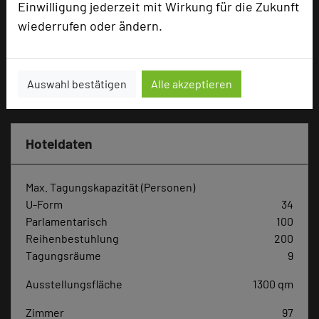
Einwilligung jederzeit mit Wirkung für die Zukunft
Tagungsleiter
wiederrufen oder ändern.
Tagungsteilnehmer
Auswahl bestätigen
Alle akzeptieren
Hotel bewerten
Hoteldaten
Max. Tagungskapazität (Personen)
U-Form
34
Parlamentarisch
100
Reihenbestuhlung
200
Tagungsräume
9
Ausstellungsfläche
1300 qm
Zimmer
97