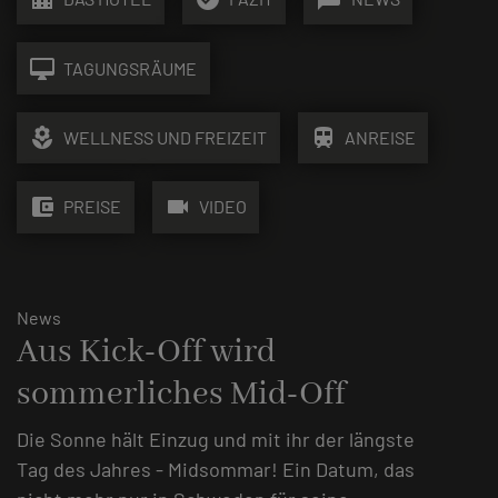
desktop_mac
TAGUNGSRÄUME
local_florist
train
WELLNESS UND FREIZEIT
ANREISE
account_balance_wallet
videocam
PREISE
VIDEO
News
Aus Kick-Off wird
sommerliches Mid-Off
Die Sonne hält Einzug und mit ihr der längste
Tag des Jahres - Midsommar! Ein Datum, das