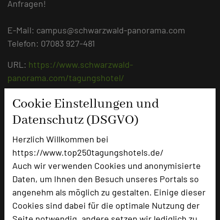
Anfragen!
E-Mail: campus@schwarzwald-panorama.com
Telefon: 07083 927-481
URL:
https://www.schwarzwald-
panorama.com/tagungshotel/
URL:
https://www.schwarzwald-
Cookie Einstellungen und
panorama.com/kulinarium/so
Datenschutz (DSGVO)
Herzlich Willkommen bei
https://www.top250tagungshotels.de/
Auch wir verwenden Cookies und anonymisierte
Daten, um Ihnen den Besuch unseres Portals so
angenehm als möglich zu gestalten. Einige dieser
Cookies sind dabei für die optimale Nutzung der
Seite notwendig, andere setzen wir lediglich zu