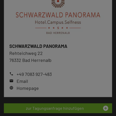
SCHWARZWALD PANORAMA
Rehteichweg 22
76332 Bad Herrenalb
+49 7083 927-483
phone
Email
mail
Homepage
language
add_circle
zur Tagungsanfrage hinzufügen