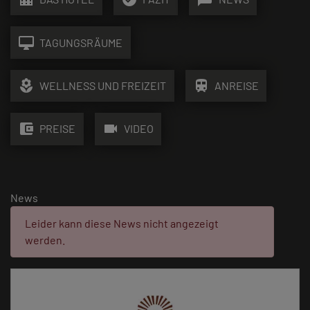
desktop_mac
TAGUNGSRÄUME
local_florist
train
WELLNESS UND FREIZEIT
ANREISE
account_balance_wallet
videocam
PREISE
VIDEO
News
Fehler:
Leider kann diese News nicht angezeigt
werden.