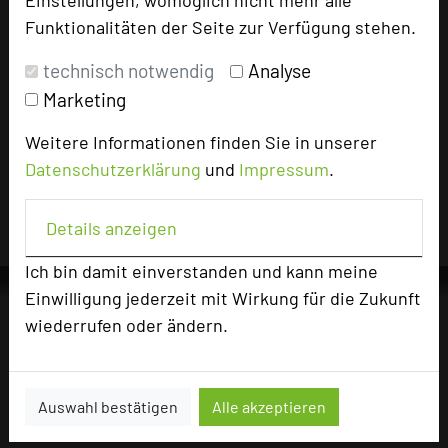
vergangenen 30 Tagen auf diesem Portal aufgerufen.
Funktionalitäten der Seite zur Verfügung stehen.
technisch notwendig
Analyse
Impressum zum Hotel
Marketing
Für die Verwendung der Bilder haben die jeweiligen Hotels die
Weitere Informationen finden Sie in unserer
Nutzungsrechte für dieses Portal eingeräumt und sind dafür
Datenschutzerklärung
und
Impressum
.
verantwortlich.
Details anzeigen
Ich bin damit einverstanden und kann meine
Einwilligung jederzeit mit Wirkung für die Zukunft
wiederrufen oder ändern.
Die Idee
Über uns
Auswahl bestätigen
Alle akzeptieren
Mission