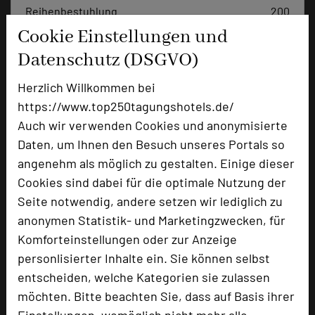
Reihenbestuhlung
200
Tagungsräume
9
Cookie Einstellungen und
Datenschutz (DSGVO)
Ausstellungsfläche
1300 qm
Zimmer
97
Herzlich Willkommen bei
Doppelzimmer
88
https://www.top250tagungshotels.de/
Suite
1
Auch wir verwenden Cookies und anonymisierte
Appartements
8
Daten, um Ihnen den Besuch unseres Portals so
angenehm als möglich zu gestalten. Einige dieser
Cookies sind dabei für die optimale Nutzung der
Besonders geeignet für
Seite notwendig, andere setzen wir lediglich zu
anonymen Statistik- und Marketingzwecken, für
Komforteinstellungen oder zur Anzeige
Seminar, Konferenz, Klausur, Kreativprozesse
personlisierter Inhalte ein. Sie können selbst
entscheiden, welche Kategorien sie zulassen
möchten. Bitte beachten Sie, dass auf Basis ihrer
2835 Seiten dieses Hotels wurden in den
Einstellungen, womöglich nicht mehr alle