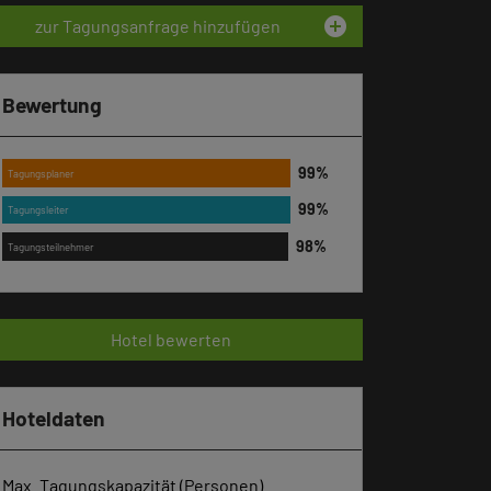
add_circle
zur Tagungsanfrage hinzufügen
Bewertung
Tagungsplaner
Tagungsleiter
Tagungsteilnehmer
Hotel bewerten
Hoteldaten
Max. Tagungskapazität (Personen)