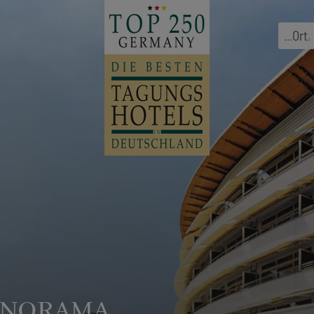
...
Ort
,
ANORAMA