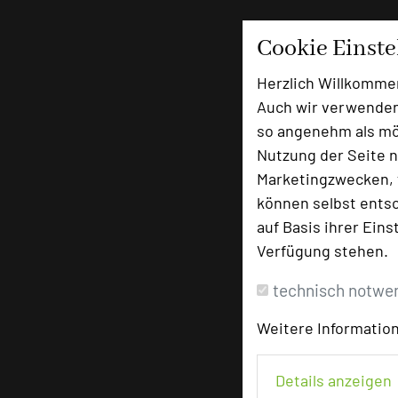
Cookie Einst
Herzlich Willkomme
Auch wir verwenden
so angenehm als mög
Nutzung der Seite n
Marketingzwecken, f
können selbst entsc
auf Basis ihrer Eins
Verfügung stehen.
technisch notwe
Weitere Information
Details anzeigen