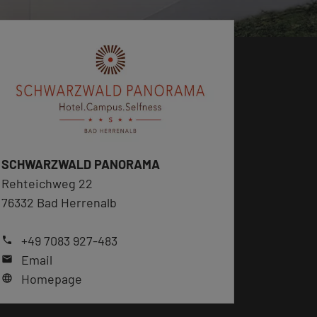
SCHWARZWALD PANORAMA
Rehteichweg 22
76332 Bad Herrenalb
+49 7083 927-483
phone
Email
mail
Homepage
language