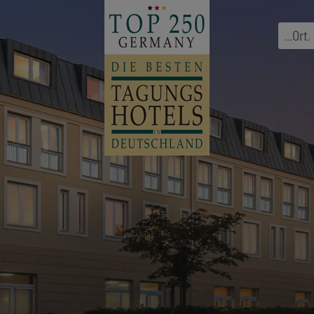
...
Ort
,