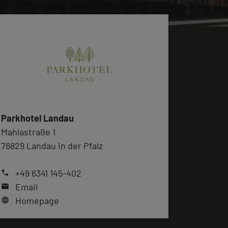
Parkhotel Landau
Mahlastraße 1
76829 Landau in der Pfalz
+49 6341 145-402
phone
Email
mail
Homepage
language