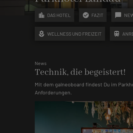
location_city
check_circle
chat_bubble
DAS HOTEL
FAZIT
NE
local_florist
train
WELLNESS UND FREIZEIT
ANR
News
Technik, die begeistert!
Mit dem galneoboard findest Du im Parkho
Anforderungen.