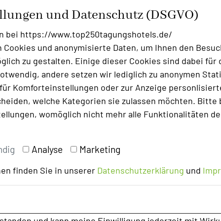
ellungen und Datenschutz (DSGVO)
erbinden? Es können nicht alle Teilnehmer
n digitales Board, dass dies und viel mehr
n bei https://www.top250tagungshotels.de/
st?
 Cookies und anonymisierte Daten, um Ihnen den Besuc
lich zu gestalten. Einige dieser Cookies sind dabei für 
 es. 86 Zoll, Logitech Kamera, Soundbar,
otwendig, andere setzen wir lediglich zu anonymen Stati
 und vieles mehr. Intuitive Handhabung
ür Komforteinstellungen oder zur Anzeige personlisierter
heiden, welche Kategorien sie zulassen möchten. Bitte 
tellungen, womöglich nicht mehr alle Funktionalitäten de
agen-feiern/tagun
ndig
Analyse
Marketing
en finden Sie in unserer
Datenschutzerklärung
und
Imp
rstanden und kann meine Einwilligung jederzeit mit Wirk