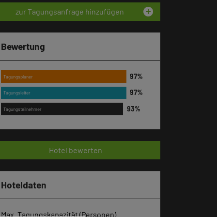
add_circle
zur Tagungsanfrage hinzufügen
Bewertung
Tagungsplaner
Tagungsleiter
Tagungsteilnehmer
Hotel bewerten
Hoteldaten
Max. Tagungskapazität (Personen)