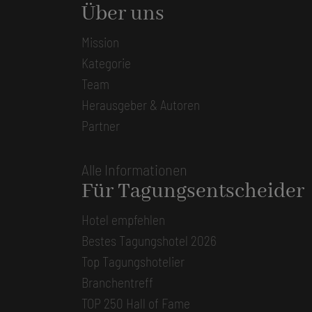
Über uns
Mission
Kategorie
Team
Herausgeber & Autoren
Partner
Alle Informationen
Für Tagungsentscheider
Hotel empfehlen
Bestes Tagungshotel 2026
Top Tagungshotelier
Branchentreff
TOP 250 Hall of Fame