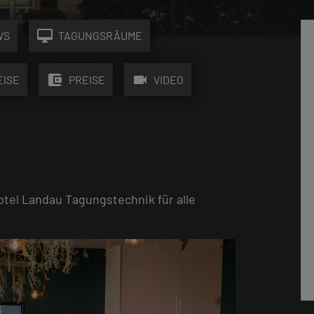
desktop_mac
WS
TAGUNGSRÄUME
account_balance_wallet
videocam
EISE
PREISE
VIDEO
tel Landau Tagungstechnik für alle