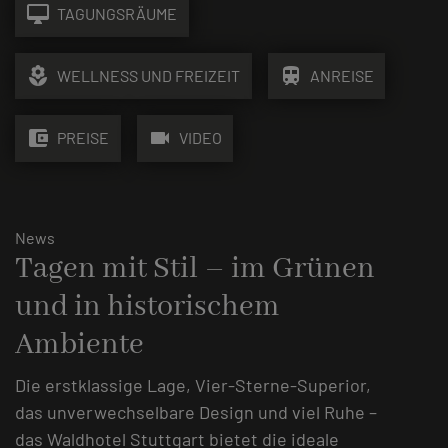
desktop_mac
TAGUNGSRÄUME
local_florist
train
WELLNESS UND FREIZEIT
ANREISE
account_balance_wallet
videocam
PREISE
VIDEO
News
Tagen mit Stil – im Grünen
und in historischem
Ambiente
Die erstklassige Lage, Vier-Sterne-Superior,
das unverwechselbare Design und viel Ruhe –
das Waldhotel Stuttgart bietet die ideale