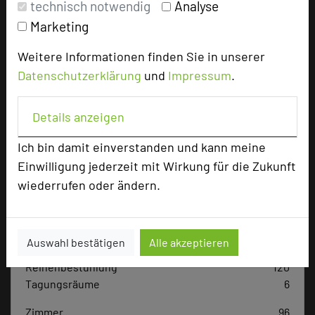
technisch notwendig
Analyse
Tagungsplaner
Marketing
Tagungsleiter
Weitere Informationen finden Sie in unserer
Tagungsteilnehmer
Datenschutzerklärung
und
Impressum
.
Details anzeigen
Hotel bewerten
Ich bin damit einverstanden und kann meine
Einwilligung jederzeit mit Wirkung für die Zukunft
Hoteldaten
wiederrufen oder ändern.
Max. Tagungskapazität (Personen)
U-Form
40
Auswahl bestätigen
Alle akzeptieren
Parlamentarisch
74
Reihenbestuhlung
120
Tagungsräume
6
Zimmer
96