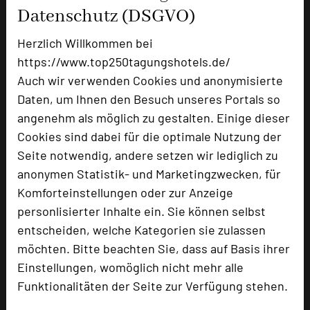
Datenschutz (DSGVO)
Herzlich Willkommen bei
https://www.top250tagungshotels.de/
Waldhotel Stuttgart
Auch wir verwenden Cookies und anonymisierte
Guts-Muths-Weg 18
Daten, um Ihnen den Besuch unseres Portals so
70597 Stuttgart
angenehm als möglich zu gestalten. Einige dieser
Cookies sind dabei für die optimale Nutzung der
+49 711 18572-0
phone
Seite notwendig, andere setzen wir lediglich zu
Email
mail
anonymen Statistik- und Marketingzwecken, für
Homepage
language
Komforteinstellungen oder zur Anzeige
personlisierter Inhalte ein. Sie können selbst
entscheiden, welche Kategorien sie zulassen
add_circle
zur Tagungsanfrage hinzufügen
möchten. Bitte beachten Sie, dass auf Basis ihrer
Einstellungen, womöglich nicht mehr alle
Bewertung
Funktionalitäten der Seite zur Verfügung stehen.