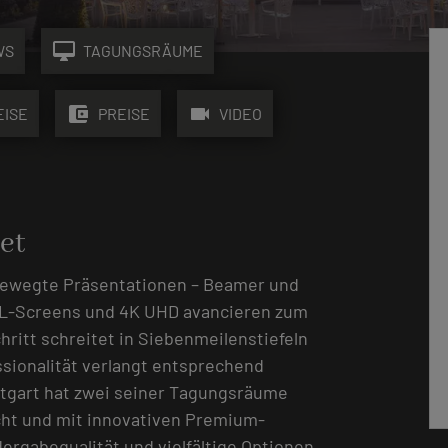
desktop_mac
WS
TAGUNGSRÄUME
account_balance_wallet
videocam
EISE
PREISE
VIDEO
et
 bewegte Präsentationen – Beamer und
XL-Screens und 4K UHD avancieren zum
hritt schreitet in Siebenmeilenstiefeln
sionalität verlangt entsprechend
tgart hat zwei seiner Tagungsräume
cht und mit innovativen Premium-
ergabequalität und vielfältige Optionen