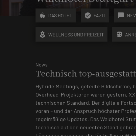
location_city
check_circle
chat_bubble
DAS HOTEL
FAZIT
NE
local_florist
train
WELLNESS UND FREIZEIT
ANR
News
Technisch top-ausgestatt
Hybride Meetings, geteilte Bildschirme,
Overhead-Projektoren waren gestern, X
technischen Standard. Der digitale Fortsc
voran – und der Anspruch höchster Profes
regelmäßige Updates. Das Waldhotel Stut
technisch auf den neuesten Stand gebra
Lösungen versehen, die für brillante Wied