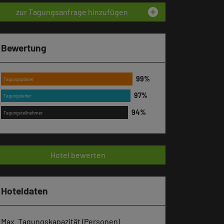
add_circle
zur Tagungsanfrage hinzufügen
Bewertung
Tagungsplaner
Tagungsleiter
Tagungsteilnehmer
Hotel bewerten
Hoteldaten
Max. Tagungskapazität (Personen)