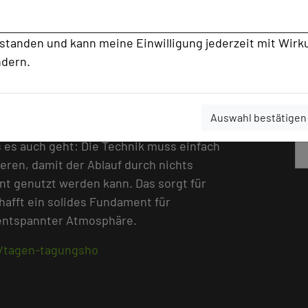
n, als Tagungs- und Seminarhotel wie als
rstanden und kann meine Einwilligung jederzeit mit Wirk
f höchstem Niveau zu punkten – und eine
ndern.
 ist dafür unerlässlich“, erläutert Jörg
im Waldhotel Stuttgart. Das Haus zählt
irtschaft und Sport zum Stammklientel –
Auswahl bestätigen
orderungen an die Infrastruktur. Doch
es auch geht: Die Technik muss einfach
ieren, damit der Ablauf durch nichts
ient genutzt werden kann. Das sorgt für
chafft ein solides Fundament für
e entspannter Atmosphäre.
e/tagen-tagungsho