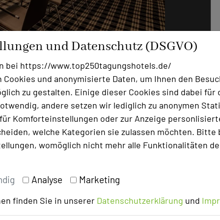
ellungen und Datenschutz (DSGVO)
n bei https://www.top250tagungshotels.de/
Foto: Waldhotel Stuttgart
 Cookies und anonymisierte Daten, um Ihnen den Besuc
lich zu gestalten. Einige dieser Cookies sind dabei für 
ldschirm, Videosoundbar und ClickShare,
otwendig, andere setzen wir lediglich zu anonymen Stati
te Ansprüche: Tagen im Waldhotel
ür Komforteinstellungen oder zur Anzeige personlisierter
 mit Top-Komfort. Die neuen XXL-
heiden, welche Kategorien sie zulassen möchten. Bitte 
atten hochauflösende Videokonferenzen,
tellungen, womöglich nicht mehr alle Funktionalitäten de
 ermöglicht, alle Teilnehmer am Tisch zu
rt: Es gibt keine Echo-Effekte und alles
nk ClickShare sind flexible, hybride
ndig
Analyse
Marketing
e sichere Cloud verwaltet . Und
en finden Sie in unserer
Datenschutzerklärung
und
Imp
len gängigen Tagungs- und