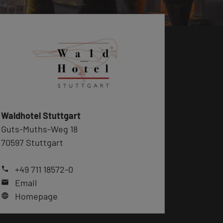
Waldhotel Stuttgart
Guts-Muths-Weg 18
70597 Stuttgart
+49 711 18572-0
phone
Email
mail
Homepage
language