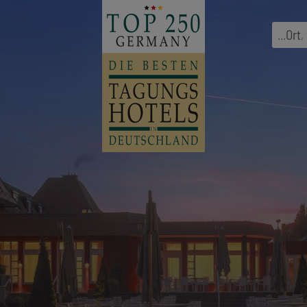
...
Ort
,