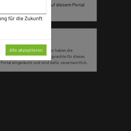
vergangenen 30 Tagen auf diesem Portal
aufgerufen.
ung für die Zukunft
Impressum zum Hotel
Alle akzeptieren
Für die Verwendung der Bilder haben die
jeweiligen Hotels die Nutzungsrechte für dieses
Portal eingeräumt und sind dafür verantwortlich.