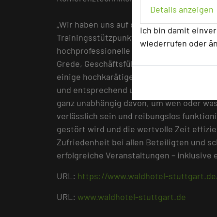
Details anzeigen
„Wir haben uns auf die Fahnen geschriebe
Ich bin damit einve
Trainingsstützpunkt in allen Belangen au
wiederrufen oder ä
hochprofessionelle technische Ausstattung
Grede, Geschäftsführender Hoteldirektor 
einige hochkarätige Gäste aus Politik, W
und entsprechend umfassend sind die Anf
ganz unabhängig davon, um wen oder was 
verlässlich sein und reibungslos funktion
gestört wird und die wertvolle Zeit effiz
Zufriedenheit bei allen Beteiligten und s
erfolgreiche Veranstaltungen – inklusiv
URL:
https://www.waldhotel-stuttgart.d
URL:
www.waldhotel-stuttgart.de