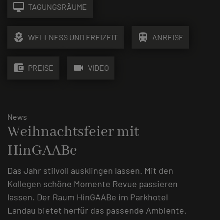
desktop_mac
TAGUNGSRÄUME
local_florist
train
WELLNESS UND FREIZEIT
ANREISE
account_balance_wallet
videocam
PREISE
VIDEO
News
Weihnachtsfeier mit
HinGAABe
Das Jahr stilvoll ausklingen lassen. Mit den
Kollegen schöne Momente Revue passieren
lassen. Der Raum HinGAABe im Parkhotel
Landau bietet herfür das passende Ambiente.