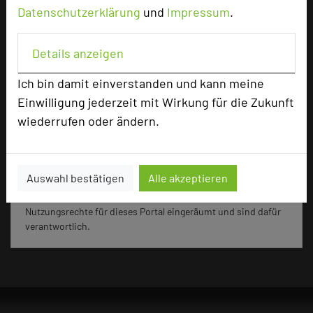
Datenschutzerklärung
und
Impressum
.
Seminar, Konferenz, Klausur, Kreativprozesse
Details anzeigen
Ich bin damit einverstanden und kann meine
3401 Seiten dieses Hotels wurden in den
Einwilligung jederzeit mit Wirkung für die Zukunft
vergangenen 30 Tagen auf diesem Portal aufgerufen.
wiederrufen oder ändern.
Impressum zum Hotel
Auswahl bestätigen
Alle akzeptieren
Für die Verwendung der Bilder haben die jeweiligen Hotels die
Nutzungsrechte für dieses Portal eingeräumt und sind dafür
verantwortlich.