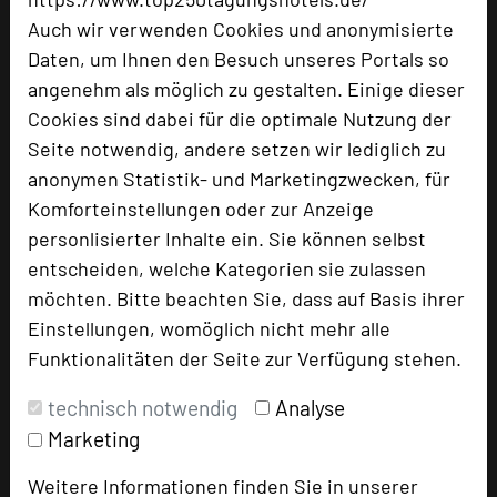
Auch wir verwenden Cookies und anonymisierte
Hoteldaten
Daten, um Ihnen den Besuch unseres Portals so
angenehm als möglich zu gestalten. Einige dieser
Cookies sind dabei für die optimale Nutzung der
Max. Tagungskapazität (Personen)
Seite notwendig, andere setzen wir lediglich zu
U-Form
30
anonymen Statistik- und Marketingzwecken, für
Parlamentarisch
50
Reihenbestuhlung
100
Komforteinstellungen oder zur Anzeige
Tagungsräume
7
personlisierter Inhalte ein. Sie können selbst
entscheiden, welche Kategorien sie zulassen
Ausstellungsfläche
60 qm
möchten. Bitte beachten Sie, dass auf Basis ihrer
Zimmer
110
Einstellungen, womöglich nicht mehr alle
Doppelzimmer
106
Funktionalitäten der Seite zur Verfügung stehen.
Einzelzimmer
4
technisch notwendig
Analyse
Marketing
Besonders geeignet für
Weitere Informationen finden Sie in unserer