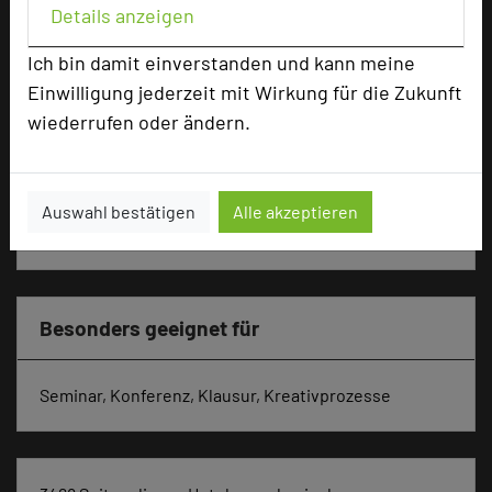
U-Form
30
Details anzeigen
Parlamentarisch
50
Ich bin damit einverstanden und kann meine
Reihenbestuhlung
100
Einwilligung jederzeit mit Wirkung für die Zukunft
Tagungsräume
7
wiederrufen oder ändern.
Ausstellungsfläche
60 qm
Zimmer
110
Doppelzimmer
106
Auswahl bestätigen
Alle akzeptieren
Einzelzimmer
4
Besonders geeignet für
Seminar, Konferenz, Klausur, Kreativprozesse