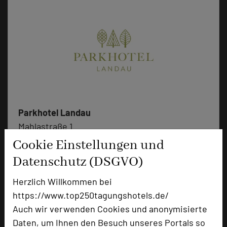
Parkhotel Landau
Mahlastraße 1
76829 Landau in der Pfalz
Cookie Einstellungen und
Datenschutz (DSGVO)
+49 6341 145-402
phone
Email
Herzlich Willkommen bei
mail
Homepage
https://www.top250tagungshotels.de/
language
Auch wir verwenden Cookies und anonymisierte
Daten, um Ihnen den Besuch unseres Portals so