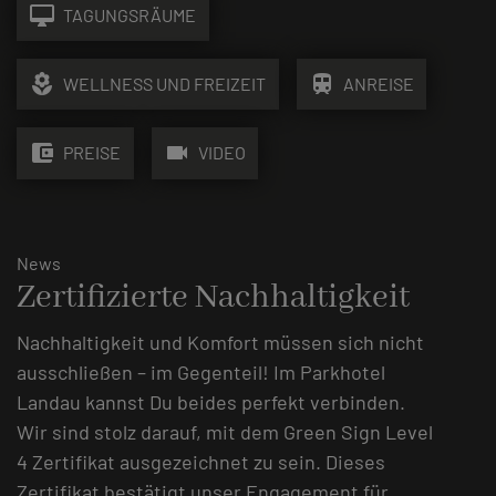
desktop_mac
TAGUNGSRÄUME
local_florist
train
WELLNESS UND FREIZEIT
ANREISE
account_balance_wallet
videocam
PREISE
VIDEO
News
Zertifizierte Nachhaltigkeit
Nachhaltigkeit und Komfort müssen sich nicht
ausschließen – im Gegenteil! Im Parkhotel
Landau kannst Du beides perfekt verbinden.
Wir sind stolz darauf, mit dem Green Sign Level
4 Zertifikat ausgezeichnet zu sein. Dieses
Zertifikat bestätigt unser Engagement für