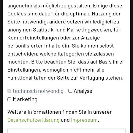
add_circle
zur Tagungsanfrage hinzufügen
angenehm als möglich zu gestalten. Einige dieser
Cookies sind dabei für die optimale Nutzung der
Seite notwendig, andere setzen wir lediglich zu
Bewertung
anonymen Statistik- und Marketingzwecken, für
Komforteinstellungen oder zur Anzeige
Tagungsplaner
personlisierter Inhalte ein. Sie können selbst
entscheiden, welche Kategorien sie zulassen
Tagungsleiter
möchten. Bitte beachten Sie, dass auf Basis ihrer
Tagungsteilnehmer
Einstellungen, womöglich nicht mehr alle
Funktionalitäten der Seite zur Verfügung stehen.
technisch notwendig
Analyse
Hotel bewerten
Marketing
Hoteldaten
Weitere Informationen finden Sie in unserer
Datenschutzerklärung
und
Impressum
.
Max. Tagungskapazität (Personen)