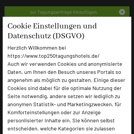
add_circle
zur Tagungsanfrage hinzufügen
Cookie Einstellungen und
Bewertung
Datenschutz (DSGVO)
Herzlich Willkommen bei
Tagungsplaner
https://www.top250tagungshotels.de/
Auch wir verwenden Cookies und anonymisierte
Tagungsleiter
Daten, um Ihnen den Besuch unseres Portals so
Tagungsteilnehmer
angenehm als möglich zu gestalten. Einige dieser
Cookies sind dabei für die optimale Nutzung der
Seite notwendig, andere setzen wir lediglich zu
Hotel bewerten
anonymen Statistik- und Marketingzwecken, für
Komforteinstellungen oder zur Anzeige
Hoteldaten
personlisierter Inhalte ein. Sie können selbst
entscheiden, welche Kategorien sie zulassen