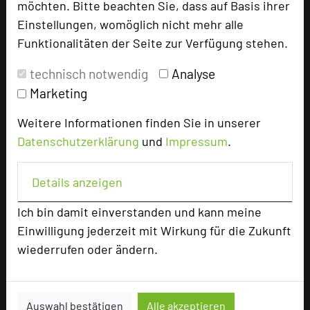
möchten. Bitte beachten Sie, dass auf Basis ihrer
Max. Tagungskapazität (Personen)
Einstellungen, womöglich nicht mehr alle
U-Form
35
Funktionalitäten der Seite zur Verfügung stehen.
Parlamentarisch
70
Reihenbestuhlung
80
technisch notwendig
Analyse
Tagungsräume
10
Marketing
Ausstellungsfläche
150 qm
Weitere Informationen finden Sie in unserer
Zimmer
94
Datenschutzerklärung
und
Impressum
.
Doppelzimmer
58
Einzelzimmer
20
Details anzeigen
Suiten
16
Ich bin damit einverstanden und kann meine
Einwilligung jederzeit mit Wirkung für die Zukunft
Besonders geeignet für
wiederrufen oder ändern.
Seminar, Konferenz, Klausur
Auswahl bestätigen
Alle akzeptieren