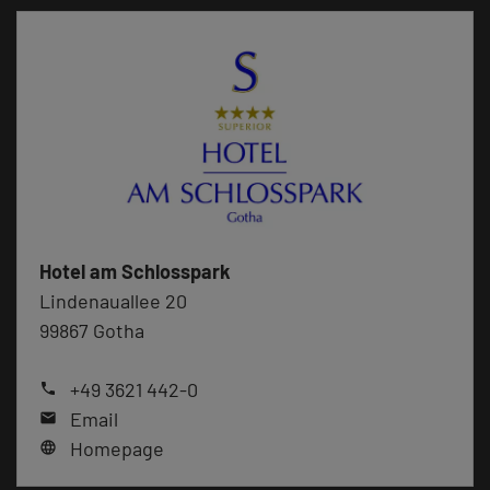
Hotel am Schlosspark
Lindenauallee 20
99867 Gotha
+49 3621 442-0
phone
Email
mail
Homepage
language