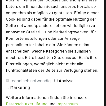
Daten, um Ihnen den Besuch unseres Portals so
angenehm als möglich zu gestalten. Einige dieser
Cookies sind dabei für die optimale Nutzung der
Seite notwendig, andere setzen wir lediglich zu
anonymen Statistik- und Marketingzwecken, für
Seegut Zeppelin
Komforteinstellungen oder zur Anzeige
Ziegelstraße 5
personlisierter Inhalte ein. Sie können selbst
88048 Friedrichshafen
entscheiden, welche Kategorien sie zulassen
möchten. Bitte beachten Sie, dass auf Basis ihrer
+49 7541 959360
phone
Einstellungen, womöglich nicht mehr alle
Email
mail
Funktionalitäten der Seite zur Verfügung stehen.
Homepage
language
technisch notwendig
Analyse
Marketing
add_circle
zur Tagungsanfrage hinzufügen
Weitere Informationen finden Sie in unserer
Datenschutzerklärung
und
Impressum
.
Hotel bewerten