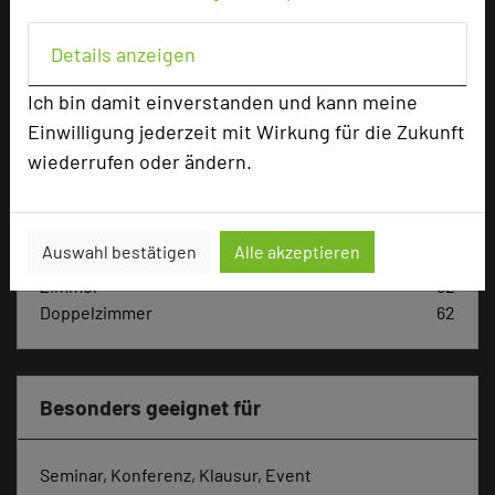
Details anzeigen
Hoteldaten
Ich bin damit einverstanden und kann meine
Einwilligung jederzeit mit Wirkung für die Zukunft
Max. Tagungskapazität (Personen)
wiederrufen oder ändern.
U-Form
32
Parlamentarisch
48
Reihenbestuhlung
108
Tagungsräume
10
Auswahl bestätigen
Alle akzeptieren
Zimmer
62
Doppelzimmer
62
Besonders geeignet für
Seminar, Konferenz, Klausur, Event