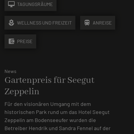
desktop_mac
TAGUNGSRÄUME
local_florist
train
WELLNESS UND FREIZEIT
ANREISE
account_balance_wallet
PREISE
News
Gartenpreis für Seegut
Zeppelin
Für den visionären Umgang mit dem
historischen Park rund um das Hotel Seegut
Zeppelin am Bodenseeufer wurden die
Betreiber Hendrik und Sandra Fennel auf der