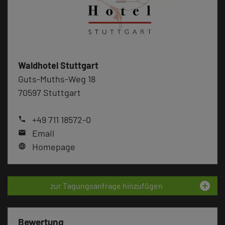
Waldhotel Stuttgart
Guts-Muths-Weg 18
70597 Stuttgart
+49 711 18572-0
phone
Email
mail
Homepage
language
add_circle
zur Tagungsanfrage hinzufügen
Bewertung