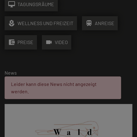
desktop_mac
TAGUNGSRÄUME
local_florist
train
WELLNESS UND FREIZEIT
ANREISE
account_balance_wallet
videocam
PREISE
VIDEO
News
Fehler:
Leider kann diese News nicht angezeigt
werden.