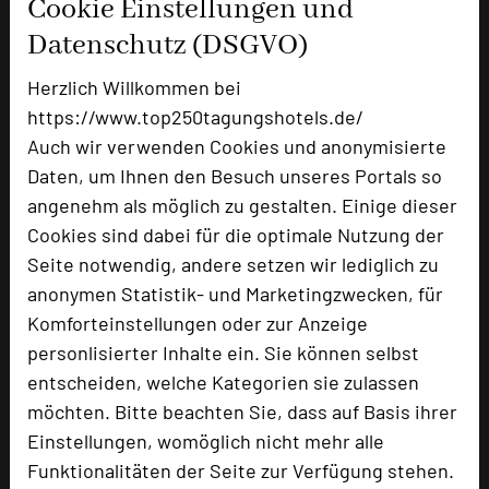
Cookie Einstellungen und
Zimmer
96
Datenschutz (DSGVO)
Doppelzimmer
68
Herzlich Willkommen bei
Einzelzimmer
26
Suiten
2
https://www.top250tagungshotels.de/
Auch wir verwenden Cookies und anonymisierte
Daten, um Ihnen den Besuch unseres Portals so
angenehm als möglich zu gestalten. Einige dieser
Besonders geeignet für
Cookies sind dabei für die optimale Nutzung der
Seite notwendig, andere setzen wir lediglich zu
Seminar, Konferenz, Klausur
anonymen Statistik- und Marketingzwecken, für
Komforteinstellungen oder zur Anzeige
personlisierter Inhalte ein. Sie können selbst
2285 Seiten dieses Hotels wurden in den
entscheiden, welche Kategorien sie zulassen
vergangenen 30 Tagen auf diesem Portal aufgerufen.
möchten. Bitte beachten Sie, dass auf Basis ihrer
Einstellungen, womöglich nicht mehr alle
Funktionalitäten der Seite zur Verfügung stehen.