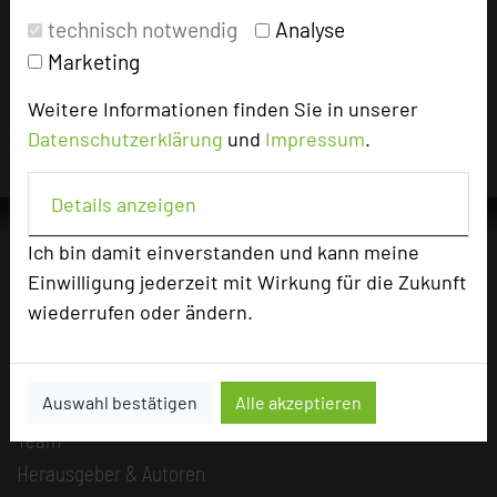
Impressum zum Hotel
technisch notwendig
Analyse
Für die Verwendung der Bilder haben die jeweiligen Hotels die
Marketing
Nutzungsrechte für dieses Portal eingeräumt und sind dafür
verantwortlich.
Weitere Informationen finden Sie in unserer
Datenschutzerklärung
und
Impressum
.
Details anzeigen
Ich bin damit einverstanden und kann meine
Einwilligung jederzeit mit Wirkung für die Zukunft
Die Idee
wiederrufen oder ändern.
Über uns
Mission
Auswahl bestätigen
Alle akzeptieren
Kategorie
Team
Herausgeber & Autoren