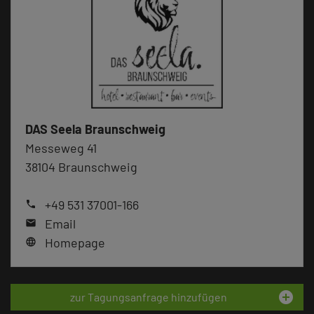
DAS Seela Braunschweig
Messeweg 41
38104 Braunschweig
+49 531 37001-166
phone
Email
mail
Homepage
language
add_circle
zur Tagungsanfrage hinzufügen