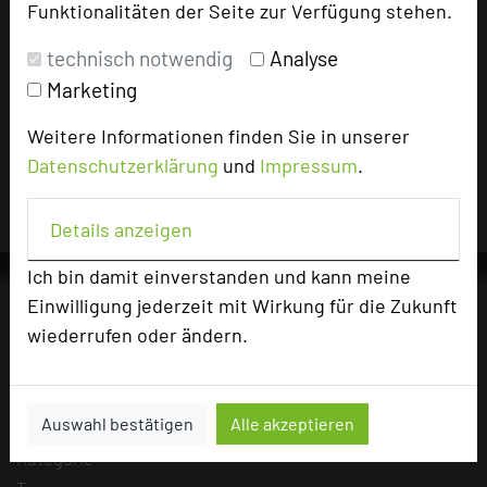
Funktionalitäten der Seite zur Verfügung stehen.
technisch notwendig
Analyse
Impressum zum Hotel
Marketing
Für die Verwendung der Bilder haben die jeweiligen Hotels die
Weitere Informationen finden Sie in unserer
Nutzungsrechte für dieses Portal eingeräumt und sind dafür
verantwortlich.
Datenschutzerklärung
und
Impressum
.
Details anzeigen
Ich bin damit einverstanden und kann meine
Einwilligung jederzeit mit Wirkung für die Zukunft
wiederrufen oder ändern.
Die Idee
Über uns
Mission
Auswahl bestätigen
Alle akzeptieren
Kategorie