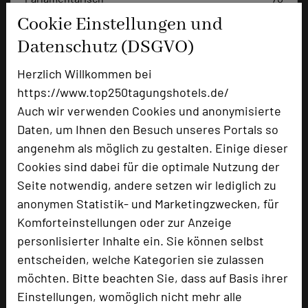
Reihenbestuhlung
120
Cookie Einstellungen und
Tagungsräume
7
Datenschutz (DSGVO)
Zimmer
54
Herzlich Willkommen bei
Doppelzimmer
26
https://www.top250tagungshotels.de/
Einzelzimmer
26
Juniorsuiten
2
Auch wir verwenden Cookies und anonymisierte
Daten, um Ihnen den Besuch unseres Portals so
angenehm als möglich zu gestalten. Einige dieser
Cookies sind dabei für die optimale Nutzung der
Besonders geeignet für
Seite notwendig, andere setzen wir lediglich zu
anonymen Statistik- und Marketingzwecken, für
Seminar, Konferenz, Event
Komforteinstellungen oder zur Anzeige
personlisierter Inhalte ein. Sie können selbst
entscheiden, welche Kategorien sie zulassen
2464 Seiten dieses Hotels wurden in den
möchten. Bitte beachten Sie, dass auf Basis ihrer
vergangenen 30 Tagen auf diesem Portal aufgerufen.
Einstellungen, womöglich nicht mehr alle