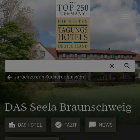
menu
close
search
arrow_back
zurück zu den Suchergebnissen
DAS Seela Braunschweig
location_city
check_circle
chat_bubble
DAS HOTEL
FAZIT
NEWS