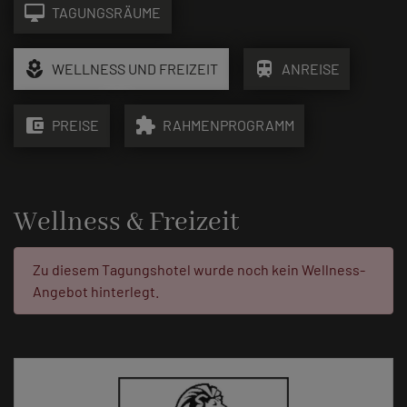
desktop_mac
TAGUNGSRÄUME
local_florist
train
WELLNESS UND FREIZEIT
ANREISE
account_balance_wallet
extension
PREISE
RAHMENPROGRAMM
Wellness & Freizeit
Fehler:
Zu diesem Tagungshotel wurde noch kein Wellness-
Angebot hinterlegt.