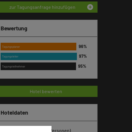
add_circle
zur Tagungsanfrage hinzufügen
Bewertung
Tagungsplaner
Tagungsleiter
Tagungsteilnehmer
Hotel bewerten
Hoteldaten
Max. Tagungskapazität (Personen)