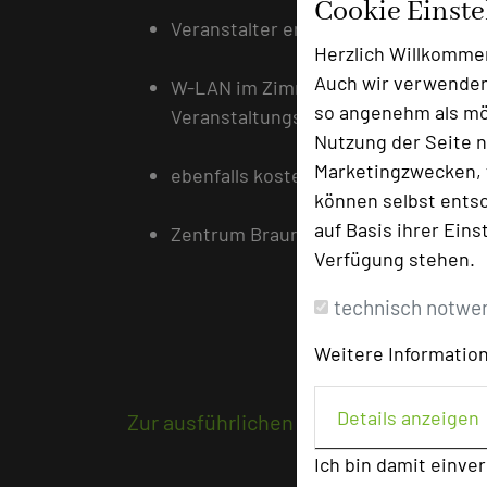
Cookie Einst
Veranstalter erhalten Sonderkondit
Herzlich Willkomme
Auch wir verwenden
W-LAN im Zimmer und in allen öffent
so angenehm als mög
Veranstaltungsräumen ist kostenfre
Nutzung der Seite n
Marketingzwecken, f
ebenfalls kostenfrei ist die Nutzung
können selbst entsc
auf Basis ihrer Eins
Zentrum Braunschweigs ist innerhal
Verfügung stehen.
technisch notwe
Weitere Information
Details anzeigen
Zur ausführlichen Beschreibung
Ich bin damit einve