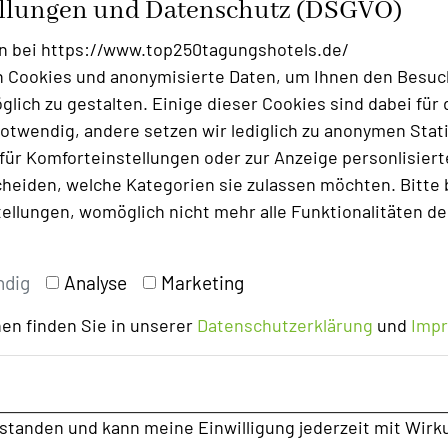
ellungen und Datenschutz (DSGVO)
ionen bei der Buchung von Zimmern
n bei https://www.top250tagungshotels.de/
 Cookies und anonymisierte Daten, um Ihnen den Besuc
lichen Bereichen sowie in den
lich zu gestalten. Einige dieser Cookies sind dabei für 
i, seperat für Tagungsgäste
otwendig, andere setzen wir lediglich zu anonymen Stati
ür Komforteinstellungen oder zur Anzeige personlisierter
 der Tiefgarage und des Parkplatzes
heiden, welche Kategorien sie zulassen möchten. Bitte 
tellungen, womöglich nicht mehr alle Funktionalitäten de
b von 10 Minuten erreichbar
ndig
Analyse
Marketing
en finden Sie in unserer
Datenschutzerklärung
und
Imp
rstanden und kann meine Einwilligung jederzeit mit Wirk