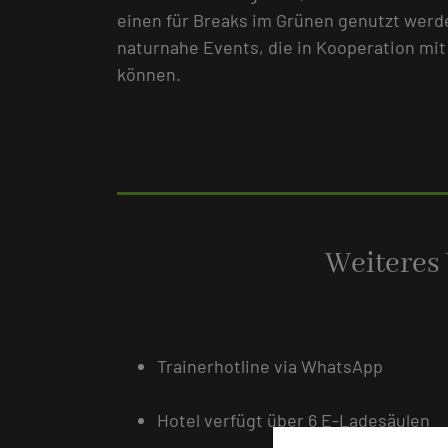
einen für Breaks im Grünen genutzt werde
naturnahe Events, die in Kooperation mit
können.
Weiteres
Trainerhotline via WhatsApp
Hotel verfügt über 6 E-Ladesäulen