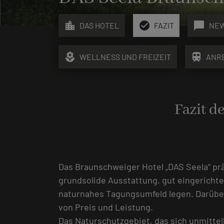
location_city
check_circle
chat_bubble
DAS HOTEL
FAZIT
NE
local_florist
train
WELLNESS UND FREIZEIT
ANR
Fazit d
Das Braunschweiger Hotel „DAS Seela“ präf
grundsolide Ausstattung, gut eingericht
naturnahes Tagungsumfeld legen. Darüber 
von Preis und Leistung.
Das Naturschutzgebiet, das sich unmittel