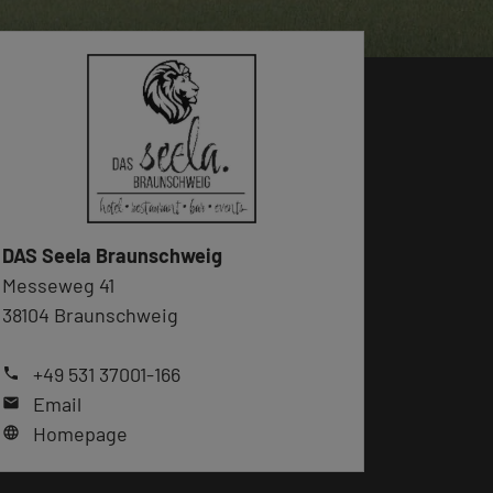
DAS Seela Braunschweig
Messeweg 41
38104 Braunschweig
+49 531 37001-166
phone
Email
mail
Homepage
language