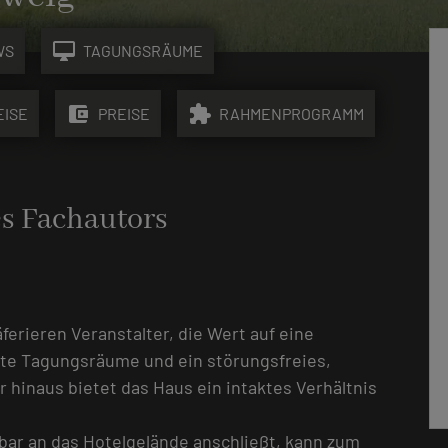
desktop_mac
WS
TAGUNGSRÄUME
account_balance_wallet
extension
EISE
PREISE
RAHMENPROGRAMM
es Fachautors
erieren Veranstalter, die Wert auf eine
ete Tagungsräume und ein störungsfreies,
hinaus bietet das Haus ein intaktes Verhältnis
bar an das Hotelgelände anschließt, kann zum