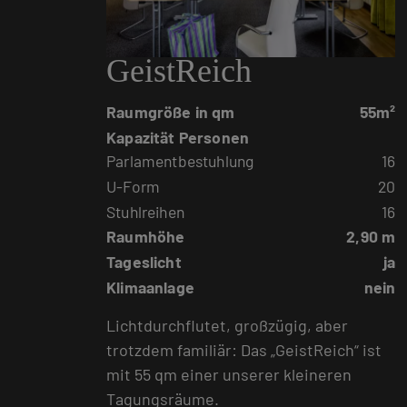
GeistReich
Raumgröße in qm
55m²
Kapazität Personen
Parlamentbestuhlung
16
U-Form
20
Stuhlreihen
16
Raumhöhe
2,90 m
Tageslicht
ja
Klimaanlage
nein
Lichtdurchflutet, großzügig, aber
trotzdem familiär: Das „GeistReich“ ist
mit 55 qm einer unserer kleineren
Tagungsräume.