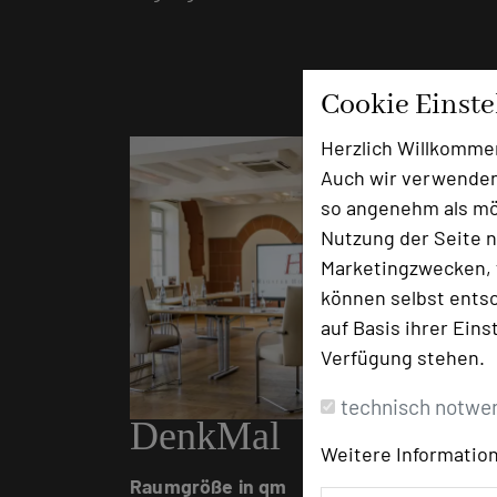
Cookie Einst
Herzlich Willkomme
Auch wir verwenden
so angenehm als mög
Nutzung der Seite n
Marketingzwecken, f
können selbst entsc
auf Basis ihrer Eins
Verfügung stehen.
technisch notwe
DenkMal
Weitere Information
Raumgröße in qm
85m²