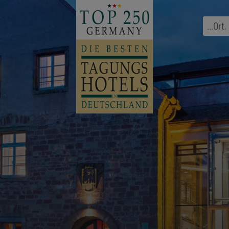
...
Ort
,