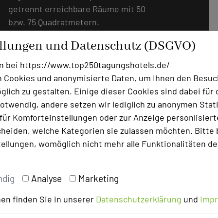
getrennt erreichbare Räume mit 50
bzw. 75 Quadratmetern.
ellungen und Datenschutz (DSGVO)
n bei https://www.top250tagungshotels.de/
 Cookies und anonymisierte Daten, um Ihnen den Besuc
lich zu gestalten. Einige dieser Cookies sind dabei für 
otwendig, andere setzen wir lediglich zu anonymen Stati
ür Komforteinstellungen oder zur Anzeige personlisierter
heiden, welche Kategorien sie zulassen möchten. Bitte 
tellungen, womöglich nicht mehr alle Funktionalitäten de
ndig
Analyse
Marketing
Abtskapelle
en finden Sie in unserer
Datenschutzerklärung
und
Imp
Raumgröße in qm
25m²