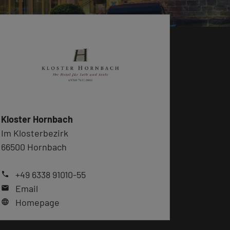
Kloster Hornbach
Im Klosterbezirk
66500 Hornbach
+49 6338 91010-55
phone
Email
mail
Homepage
language