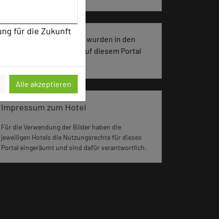
ung für die Zukunft
979 Seiten dieses Hotels wurden in den
vergangenen 30 Tagen auf diesem Portal
aufgerufen.
Alle akzeptieren
Impressum zum Hotel
Für die Verwendung der Bilder haben die
jeweiligen Hotels die Nutzungsrechte für dieses
Portal eingeräumt und sind dafür verantwortlich.