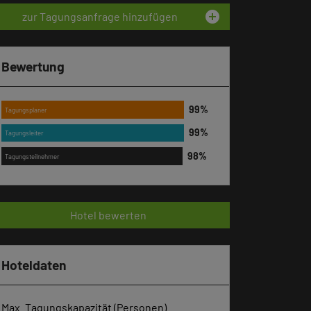
add_circle
zur Tagungsanfrage hinzufügen
Bewertung
Tagungsplaner
Tagungsleiter
Tagungsteilnehmer
Hotel bewerten
Hoteldaten
Max. Tagungskapazität (Personen)