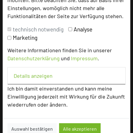
möchten. Bitte beachten Sie, dass auf Basis ihrer
Homepage
language
Einstellungen, womöglich nicht mehr alle
Funktionalitäten der Seite zur Verfügung stehen.
add_circle
zur Tagungsanfrage hinzufügen
technisch notwendig
Analyse
Marketing
Bewertung
Weitere Informationen finden Sie in unserer
Datenschutzerklärung
und
Impressum
.
Tagungsplaner
Details anzeigen
Tagungsleiter
Tagungsteilnehmer
Ich bin damit einverstanden und kann meine
Einwilligung jederzeit mit Wirkung für die Zukunft
wiederrufen oder ändern.
Hotel bewerten
Auswahl bestätigen
Alle akzeptieren