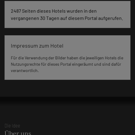
2487 Seiten dieses Hotels wurden in den
vergangenen 30 Tagen auf diesem Portal aufgerufen.
Impressum zum Hotel
Für die Verwendung der Bilder haben die jeweiligen Hotels die
Nutzungsrechte für dieses Portal eingeräumt und sind dafür
verantwortlich.
Die Idee
Über uns