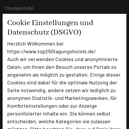
Thomas Kühn
Cookie Einstellungen und
Datenschutz (DSGVO)
Herzlich Willkommen bei
https://www.top250tagungshotels.de/
Auch wir verwenden Cookies und anonymisierte
Daten, um Ihnen den Besuch unseres Portals so
angenehm als möglich zu gestalten. Einige dieser
Cookies sind dabei für die optimale Nutzung der
Paulinenhof
Seite notwendig, andere setzen wir lediglich zu
Kuhlowitzer Dorfstraße 1
anonymen Statistik- und Marketingzwecken, für
14806 Bad Belzig
Komforteinstellungen oder zur Anzeige
personlisierter Inhalte ein. Sie können selbst
+49 33841 4408-0
phone
entscheiden, welche Kategorien sie zulassen
Email
mail