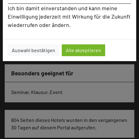
Parlamentarisch
30
Ich bin damit einverstanden und kann meine
Reihenbestuhlung
50
Einwilligung jederzeit mit Wirkung für die Zukunft
Tagungsräume
4
wiederrufen oder ändern.
Zimmer
75
Doppelzimmer
69
Einzelzimmer
6
Auswahl bestätigen
Alle akzeptieren
Besonders geeignet für
Seminar, Klausur, Event
804 Seiten dieses Hotels wurden in den vergangenen
30 Tagen auf diesem Portal aufgerufen.