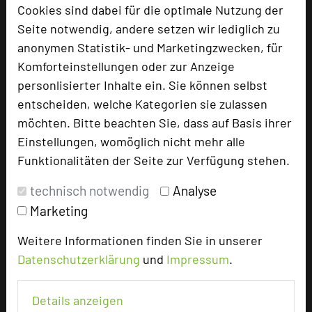
Poststrasse 1-3
Cookies sind dabei für die optimale Nutzung der
88048 Friedrichshafen
Seite notwendig, andere setzen wir lediglich zu
anonymen Statistik- und Marketingzwecken, für
+49 7541 4040
phone
Komforteinstellungen oder zur Anzeige
Email
mail
personlisierter Inhalte ein. Sie können selbst
Homepage
language
entscheiden, welche Kategorien sie zulassen
möchten. Bitte beachten Sie, dass auf Basis ihrer
Einstellungen, womöglich nicht mehr alle
add_circle
zur Tagungsanfrage hinzufügen
Funktionalitäten der Seite zur Verfügung stehen.
technisch notwendig
Analyse
Hotel bewerten
Marketing
Weitere Informationen finden Sie in unserer
Hoteldaten
Datenschutzerklärung
und
Impressum
.
Max. Tagungskapazität (Personen)
Details anzeigen
U-Form
26