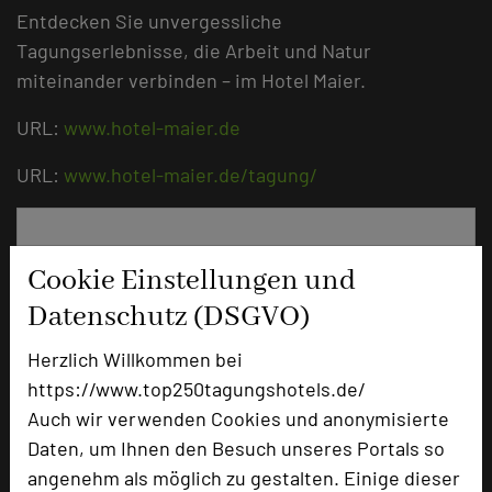
Entdecken Sie unvergessliche
Tagungserlebnisse, die Arbeit und Natur
miteinander verbinden – im Hotel Maier.
URL:
www.hotel-maier.de
URL:
www.hotel-maier.de/tagung/
Cookie Einstellungen und
Datenschutz (DSGVO)
Herzlich Willkommen bei
https://www.top250tagungshotels.de/
Auch wir verwenden Cookies und anonymisierte
Daten, um Ihnen den Besuch unseres Portals so
Hotel Maier
angenehm als möglich zu gestalten. Einige dieser