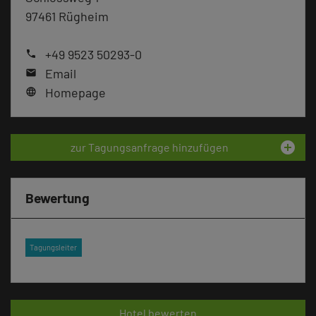
97461 Rügheim
+49 9523 50293-0
phone
Email
mail
Homepage
language
add_circle
zur Tagungsanfrage hinzufügen
Bewertung
Tagungsleiter
Hotel bewerten