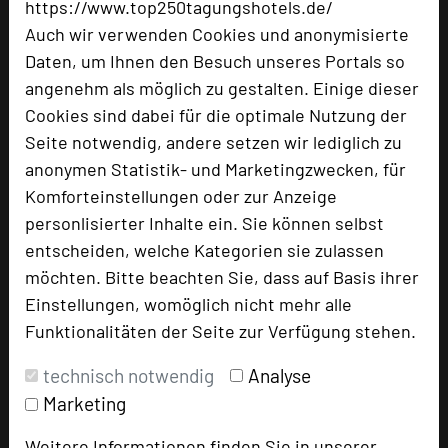
https://www.top250tagungshotels.de/
mehr …
Auch wir verwenden Cookies und anonymisierte
Daten, um Ihnen den Besuch unseres Portals so
angenehm als möglich zu gestalten. Einige dieser
Kreativer Workflow im Grünen
Cookies sind dabei für die optimale Nutzung der
23.04.2024
Seite notwendig, andere setzen wir lediglich zu
anonymen Statistik- und Marketingzwecken, für
Arbeiten und gleichzeitig die Sonne genießen? Als
Komforteinstellungen oder zur Anzeige
eines der TOP 250 Tagungshotels Deutschlands
personlisierter Inhalte ein. Sie können selbst
bieten wir den idealen Raum für neue Denkweisen
entscheiden, welche Kategorien sie zulassen
mitten im Grünen.
möchten. Bitte beachten Sie, dass auf Basis ihrer
Einstellungen, womöglich nicht mehr alle
mehr …
Funktionalitäten der Seite zur Verfügung stehen.
technisch notwendig
Analyse
Inspiration und Braukultur in
Marketing
Franken
Weitere Informationen finden Sie in unserer