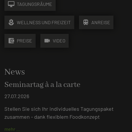
desktop_mac
TAGUNGSRÄUME
local_florist
train
WELLNESS UND FREIZEIT
ANREISE
account_balance_wallet
videocam
PREISE
VIDEO
News
Seminartag à a la carte
27.07.2026
Stellen Sie sich Ihr individuelles Tagungspaket
zusammen - dank flexiblem Foodkonzept
mehr …