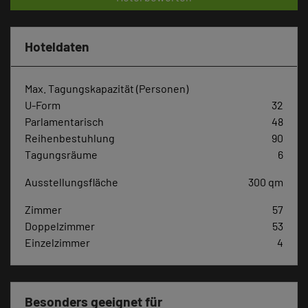
Hoteldaten
Max. Tagungskapazität (Personen)
U-Form
32
Parlamentarisch
48
Reihenbestuhlung
90
Tagungsräume
6
Ausstellungsfläche
300 qm
Zimmer
57
Doppelzimmer
53
Einzelzimmer
4
Besonders geeignet für