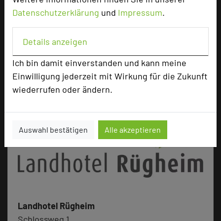
13.03.2024
Datenschutzerklärung
und
Impressum
.
Buchen Sie Ihren persönlichen Tagungsort in
Franken inklusive Biererlebnis oder Weinprobe!
Details anzeigen
mehr …
Ich bin damit einverstanden und kann meine
Einwilligung jederzeit mit Wirkung für die Zukunft
wiederrufen oder ändern.
Auswahl bestätigen
Alle akzeptieren
Landhotel Rügheim
Schlossweg 1