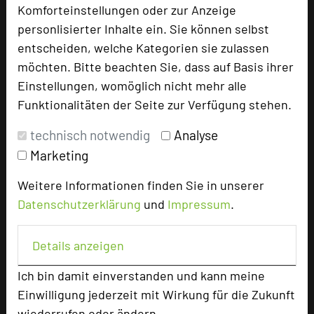
Komforteinstellungen oder zur Anzeige
Tagungsteilnehmer
personlisierter Inhalte ein. Sie können selbst
entscheiden, welche Kategorien sie zulassen
möchten. Bitte beachten Sie, dass auf Basis ihrer
Hotel bewerten
Einstellungen, womöglich nicht mehr alle
Funktionalitäten der Seite zur Verfügung stehen.
Hoteldaten
technisch notwendig
Analyse
Marketing
Max. Tagungskapazität (Personen)
Weitere Informationen finden Sie in unserer
U-Form
45
Datenschutzerklärung
und
Impressum
.
Parlamentarisch
80
Reihenbestuhlung
180
Tagungsräume
7
Details anzeigen
Zimmer
40
Ich bin damit einverstanden und kann meine
Doppelzimmer
27
Einwilligung jederzeit mit Wirkung für die Zukunft
Einzelzimmer
13
wiederrufen oder ändern.