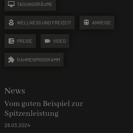
desktop_mac
TAGUNGSRÄUME
local_florist
train
WELLNESS UND FREIZEIT
ANREISE
account_balance_wallet
videocam
PREISE
VIDEO
extension
RAHMENPROGRAMM
News
Vom guten Beispiel zur
Spitzenleistung
26.03.2024