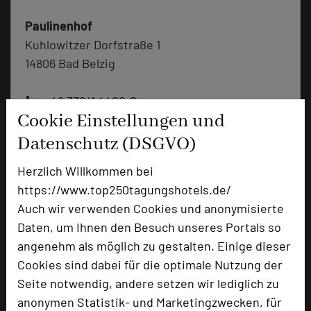
Paulinenhof
Kuhlowitzer Dorfstraße 1
14806 Bad Belzig
+49 33841 4408-0
phone
Cookie Einstellungen und
Email
mail
Homepage
language
Datenschutz (DSGVO)
Herzlich Willkommen bei
https://www.top250tagungshotels.de/
add_circle
zur Tagungsanfrage hinzufügen
Auch wir verwenden Cookies und anonymisierte
Daten, um Ihnen den Besuch unseres Portals so
Bewertung
angenehm als möglich zu gestalten. Einige dieser
Cookies sind dabei für die optimale Nutzung der
Seite notwendig, andere setzen wir lediglich zu
Tagungsplaner
anonymen Statistik- und Marketingzwecken, für
Tagungsleiter