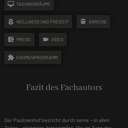
desktop_mac
TAGUNGSRÄUME
local_florist
train
WELLNESS UND FREIZEIT
ANREISE
account_balance_wallet
videocam
PREISE
VIDEO
extension
RAHMENPROGRAMM
Fazit des Fachautors
Der Paulinenhof besticht durch seine – in allen
Teilen – stimmige Atmosphäre. Die im Zuge der