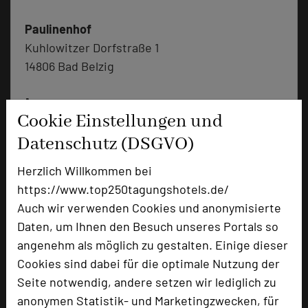
Paulinenhof
Kuhlowitzer Dorfstraße 1
14806 Bad Belzig
+49 33841 4408-0
phone
Cookie Einstellungen und
Email
mail
Homepage
Datenschutz (DSGVO)
language
Herzlich Willkommen bei
https://www.top250tagungshotels.de/
add_circle
zur Tagungsanfrage hinzufügen
Auch wir verwenden Cookies und anonymisierte
Daten, um Ihnen den Besuch unseres Portals so
Bewertung
angenehm als möglich zu gestalten. Einige dieser
Cookies sind dabei für die optimale Nutzung der
Seite notwendig, andere setzen wir lediglich zu
Tagungsplaner
anonymen Statistik- und Marketingzwecken, für