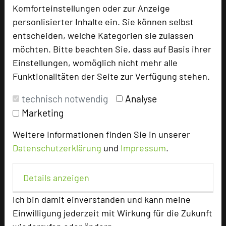
Tagungsleiter
Komforteinstellungen oder zur Anzeige
Tagungsteilnehmer
personlisierter Inhalte ein. Sie können selbst
entscheiden, welche Kategorien sie zulassen
möchten. Bitte beachten Sie, dass auf Basis ihrer
Einstellungen, womöglich nicht mehr alle
Hotel bewerten
Funktionalitäten der Seite zur Verfügung stehen.
technisch notwendig
Analyse
Hoteldaten
Marketing
Max. Tagungskapazität (Personen)
Weitere Informationen finden Sie in unserer
U-Form
45
Datenschutzerklärung
und
Impressum
.
Parlamentarisch
80
Reihenbestuhlung
180
Details anzeigen
Tagungsräume
7
Zimmer
40
Ich bin damit einverstanden und kann meine
Doppelzimmer
27
Einwilligung jederzeit mit Wirkung für die Zukunft
Einzelzimmer
13