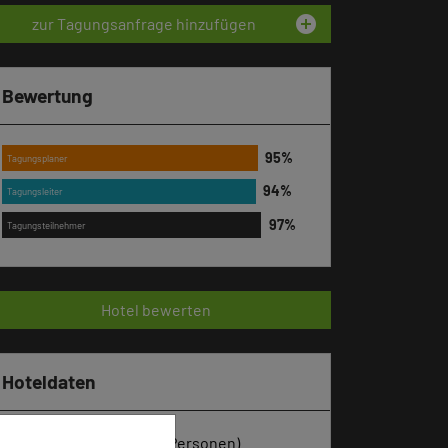
add_circle
zur Tagungsanfrage hinzufügen
Bewertung
Tagungsplaner
Tagungsleiter
Tagungsteilnehmer
Hotel bewerten
Hoteldaten
Max. Tagungskapazität (Personen)