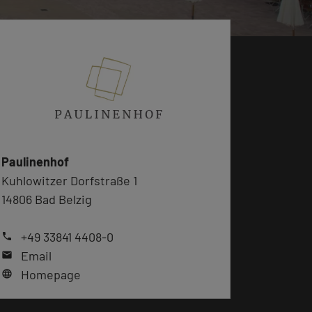
Paulinenhof
Kuhlowitzer Dorfstraße 1
14806 Bad Belzig
+49 33841 4408-0
phone
Email
mail
Homepage
language