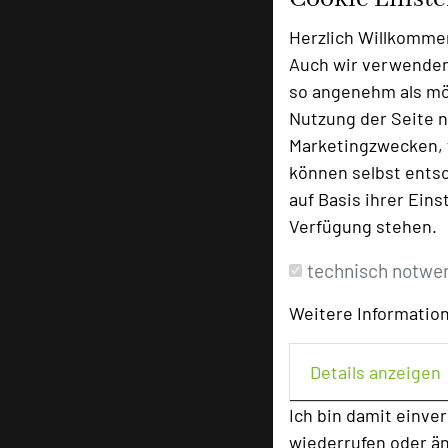
Herzlich Willkomme
Auch wir verwenden
so angenehm als mög
Nutzung der Seite n
Marketingzwecken, f
können selbst entsc
auf Basis ihrer Eins
Verfügung stehen.
technisch notwe
Weitere Information
Details anzeigen
Ich bin damit einve
wiederrufen oder ä