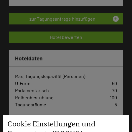
add_circle
zur Tagungsanfrage hinzufügen
Hotel bewerten
Hoteldaten
Max. Tagungskapazität (Personen)
U-Form
50
Parlamentarisch
70
Reihenbestuhlung
100
Tagungsräume
5
Ausstellungsfläche
420 qm
Cookie Einstellungen und
Zimmer
54