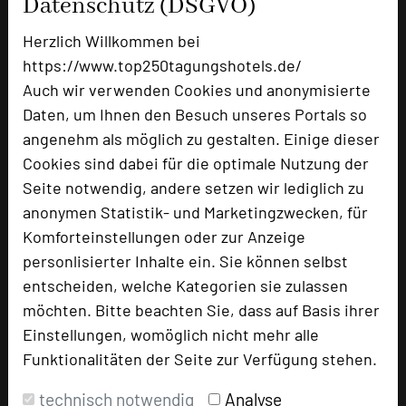
Datenschutz (DSGVO)
Doppelzimmer
54
Herzlich Willkommen bei
https://www.top250tagungshotels.de/
Besonders geeignet für
Auch wir verwenden Cookies und anonymisierte
Daten, um Ihnen den Besuch unseres Portals so
angenehm als möglich zu gestalten. Einige dieser
Seminar, Konferenz, Klausur, Event
Cookies sind dabei für die optimale Nutzung der
Seite notwendig, andere setzen wir lediglich zu
anonymen Statistik- und Marketingzwecken, für
1219 Seiten dieses Hotels wurden in den
Komforteinstellungen oder zur Anzeige
vergangenen 30 Tagen auf diesem Portal
personlisierter Inhalte ein. Sie können selbst
aufgerufen.
entscheiden, welche Kategorien sie zulassen
möchten. Bitte beachten Sie, dass auf Basis ihrer
Einstellungen, womöglich nicht mehr alle
Impressum zum Hotel
Funktionalitäten der Seite zur Verfügung stehen.
Für die Verwendung der Bilder haben die jeweiligen
technisch notwendig
Analyse