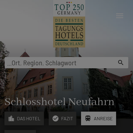
menu
...
Ort
,
Region
,
Schlagwort
search
Schlosshotel Neufahrn
location_city
check_circle
train
DAS HOTEL
FAZIT
ANREISE