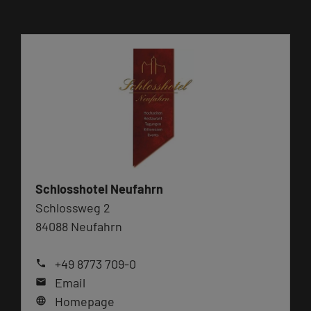
Schlosshotel Neufahrn
Schlossweg 2
84088 Neufahrn
+49 8773 709-0
phone
Email
mail
Homepage
language