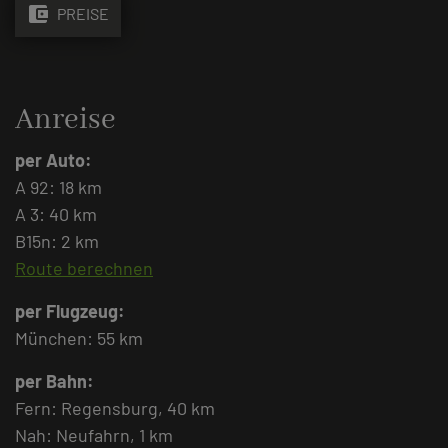
account_balance_wallet
PREISE
Anreise
per Auto:
A 92: 18 km
A 3: 40 km
B15n: 2 km
Route berechnen
per Flugzeug:
München: 55 km
per Bahn:
Fern: Regensburg, 40 km
Nah: Neufahrn, 1 km