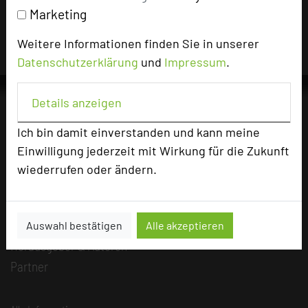
Hotels die Nutzungsrechte für dieses Portal eingeräumt
Marketing
und sind dafür verantwortlich.
Weitere Informationen finden Sie in unserer
Datenschutzerklärung
und
Impressum
.
Details anzeigen
Ich bin damit einverstanden und kann meine
Die Idee
Einwilligung jederzeit mit Wirkung für die Zukunft
Über uns
wiederrufen oder ändern.
Mission
Kategorie
Team
Auswahl bestätigen
Alle akzeptieren
Herausgeber & Autoren
Partner