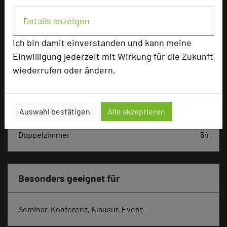
Hoteldaten
Details anzeigen
Max. Tagungskapazität (Personen)
Ich bin damit einverstanden und kann meine
U-Form
50
Einwilligung jederzeit mit Wirkung für die Zukunft
Parlamentarisch
70
wiederrufen oder ändern.
Reihenbestuhlung
100
Tagungsräume
5
Ausstellungsfläche
420 qm
Auswahl bestätigen
Alle akzeptieren
Zimmer
54
Doppelzimmer
54
Besonders geeignet für
Seminar, Konferenz, Klausur, Event