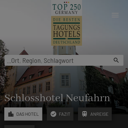
menu
...
Ort
,
Region
,
Schlagwort
search
Schlosshotel Neufahrn
location_city
check_circle
train
DAS HOTEL
FAZIT
ANREISE