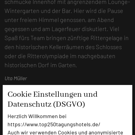
schmucke Innenhof mit angrenzendem Lounge-
Wintergarten und der Bar. Hier wird die Pause
unter freiem Himmel genossen, am Abend
gegessen und am Lagerfeuer diskutiert. Viel
Spaß fürs Team bringen zünftige Rittergelage in
den historischen Kellerräumen des Schlosses
oder die Ritterolympiade im nachgebauten
historischen Dorf im Garten.
Uta Müller
Cookie Einstellungen und
Datenschutz (DSGVO)
Herzlich Willkommen bei
https://www.top250tagungshotels.de/
Auch wir verwenden Cookies und anonymisierte