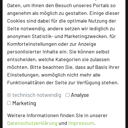
Daten, um Ihnen den Besuch unseres Portals so
angenehm als möglich zu gestalten. Einige dieser
Cookies sind dabei für die optimale Nutzung der
Schlosshotel Neufahrn
Seite notwendig, andere setzen wir lediglich zu
Schlossweg 2
anonymen Statistik- und Marketingzwecken, für
84088 Neufahrn
Komforteinstellungen oder zur Anzeige
personlisierter Inhalte ein. Sie können selbst
+49 8773 709-0
phone
entscheiden, welche Kategorien sie zulassen
Email
mail
möchten. Bitte beachten Sie, dass auf Basis ihrer
Homepage
language
Einstellungen, womöglich nicht mehr alle
Funktionalitäten der Seite zur Verfügung stehen.
add_circle
zur Tagungsanfrage hinzufügen
technisch notwendig
Analyse
Marketing
Hotel bewerten
Weitere Informationen finden Sie in unserer
Datenschutzerklärung
und
Impressum
.